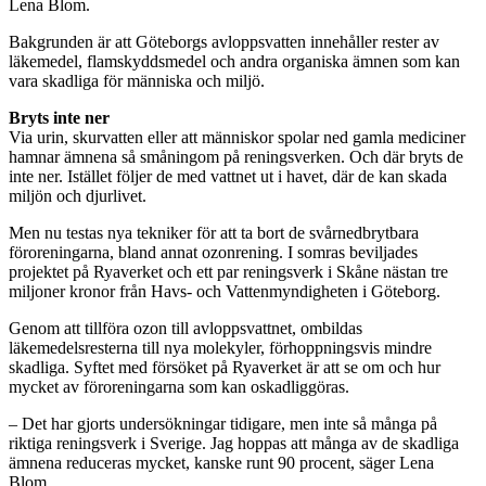
Lena Blom.
Bakgrunden är att Göteborgs avloppsvatten innehåller rester av
läkemedel, flamskyddsmedel och andra organiska ämnen som kan
vara skadliga för människa och miljö.
Bryts inte ner
Via urin, skurvatten eller att människor spolar ned gamla mediciner
hamnar ämnena så småningom på reningsverken. Och där bryts de
inte ner. Istället följer de med vattnet ut i havet, där de kan skada
miljön och djurlivet.
Men nu testas nya tekniker för att ta bort de svårnedbrytbara
föroreningarna, bland annat ozonrening. I somras beviljades
projektet på Ryaverket och ett par reningsverk i Skåne nästan tre
miljoner kronor från Havs- och Vattenmyndigheten i Göteborg.
Genom att tillföra ozon till avloppsvattnet, ombildas
läkemedelsresterna till nya molekyler, förhoppningsvis mindre
skadliga. Syftet med försöket på Ryaverket är att se om och hur
mycket av föroreningarna som kan oskadliggöras.
– Det har gjorts undersökningar tidigare, men inte så många på
riktiga reningsverk i Sverige. Jag hoppas att många av de skadliga
ämnena reduceras mycket, kanske runt 90 procent, säger Lena
Blom.