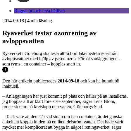
Bygga, bo och leva hållbart
2014-09-18
|
4
min läsning
Ryaverket testar ozonrening av
avloppsvatten
Ryaverket i Göteborg ska testa att få bort läkemedelsrester från
avloppsvattnet med hjälp av gasen ozon. Försöksanläggningen –
som ryms i en container – kopplas snart in.
Den här artikeln publicerades
2014-09-18
och kan ha hunnit bli
inaktuell.
– Anläggningen har just kommit på plats och håller på att installeras,
jag hoppas allt är klart före siste september, säger Lena Blom,
processledare på kretslopp och vatten, Göteborgs Stad.
– Tack vare att den står vid sidan om i en container, är det ganska
enkelt att koppla in den på en liten delström vatten. Det hade varit
mycket mer komplicerat att bygga in något i reningsverket, säger