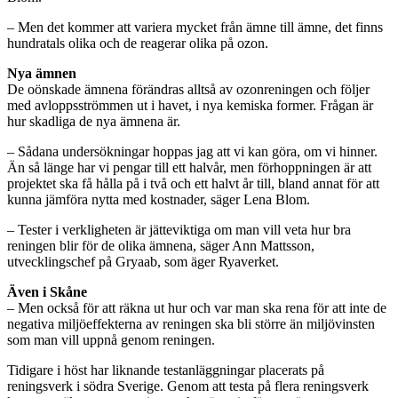
– Men det kommer att variera mycket från ämne till ämne, det finns
hundratals olika och de reagerar olika på ozon.
Nya ämnen
De oönskade ämnena förändras alltså av ozonreningen och följer
med avloppsströmmen ut i havet, i nya kemiska former. Frågan är
hur skadliga de nya ämnena är.
– Sådana undersökningar hoppas jag att vi kan göra, om vi hinner.
Än så länge har vi pengar till ett halvår, men förhoppningen är att
projektet ska få hålla på i två och ett halvt år till, bland annat för att
kunna jämföra nytta med kostnader, säger Lena Blom.
– Tester i verkligheten är jätteviktiga om man vill veta hur bra
reningen blir för de olika ämnena, säger Ann Mattsson,
utvecklingschef på Gryaab, som äger Ryaverket.
Även i Skåne
– Men också för att räkna ut hur och var man ska rena för att inte de
negativa miljöeffekterna av reningen ska bli större än miljövinsten
som man vill uppnå genom reningen.
Tidigare i höst har liknande testanläggningar placerats på
reningsverk i södra Sverige. Genom att testa på flera reningsverk