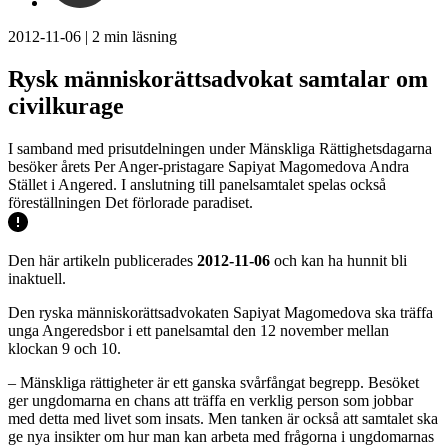
2012-11-06
|
2
min läsning
Rysk människorättsadvokat samtalar om
civilkurage
I samband med prisutdelningen under Mänskliga Rättighetsdagarna
besöker årets Per Anger-pristagare Sapiyat Magomedova Andra
Stället i Angered. I anslutning till panelsamtalet spelas också
föreställningen Det förlorade paradiset.
Den här artikeln publicerades
2012-11-06
och kan ha hunnit bli
inaktuell.
Den ryska människorättsadvokaten Sapiyat Magomedova ska träffa
unga Angeredsbor i ett panelsamtal den 12 november mellan
klockan 9 och 10.
– Mänskliga rättigheter är ett ganska svårfångat begrepp. Besöket
ger ungdomarna en chans att träffa en verklig person som jobbar
med detta med livet som insats. Men tanken är också att samtalet ska
ge nya insikter om hur man kan arbeta med frågorna i ungdomarnas