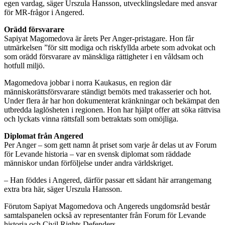
egen vardag, säger Urszula Hansson, utvecklingsledare med ansvar
för MR-frågor i Angered.
Orädd försvarare
Sapiyat Magomedova är årets Per Anger-pristagare. Hon får
utmärkelsen ”för sitt modiga och riskfyllda arbete som advokat och
som orädd försvarare av mänskliga rättigheter i en våldsam och
hotfull miljö.
Magomedova jobbar i norra Kaukasus, en region där
människorättsförsvarare ständigt bemöts med trakasserier och hot.
Under flera år har hon dokumenterat kränkningar och bekämpat den
utbredda laglösheten i regionen. Hon har hjälpt offer att söka rättvisa
och lyckats vinna rättsfall som betraktats som omöjliga.
Diplomat från Angered
Per Anger – som gett namn åt priset som varje år delas ut av Forum
för Levande historia – var en svensk diplomat som räddade
människor undan förföljelse under andra världskriget.
– Han föddes i Angered, därför passar ett sådant här arrangemang
extra bra här, säger Urszula Hansson.
Förutom Sapiyat Magomedova och Angereds ungdomsråd består
samtalspanelen också av representanter från Forum för Levande
historia och Civil Rights Defenders.