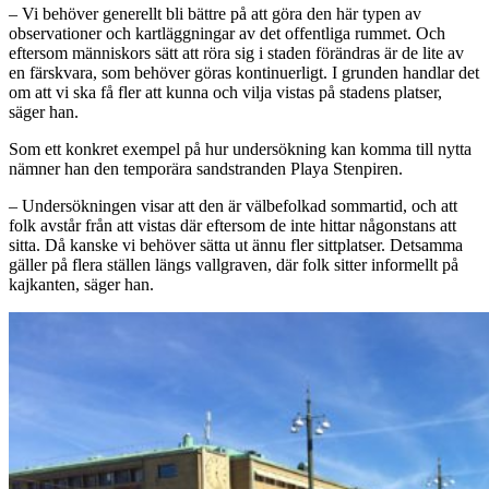
– Vi behöver generellt bli bättre på att göra den här typen av
observationer och kartläggningar av det offentliga rummet. Och
eftersom människors sätt att röra sig i staden förändras är de lite av
en färskvara, som behöver göras kontinuerligt. I grunden handlar det
om att vi ska få fler att kunna och vilja vistas på stadens platser,
säger han.
Som ett konkret exempel på hur undersökning kan komma till nytta
nämner han den temporära sandstranden Playa Stenpiren.
– Undersökningen visar att den är välbefolkad sommartid, och att
folk avstår från att vistas där eftersom de inte hittar någonstans att
sitta. Då kanske vi behöver sätta ut ännu fler sittplatser. Detsamma
gäller på flera ställen längs vallgraven, där folk sitter informellt på
kajkanten, säger han.