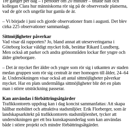
Tre gånger per dag – i perioder om 20 minuter – tittade han och
kollegan Clara hur människorna rör sig på de observerade platserna,
vad de gör och ungefär hur gamla de är.
– Vi började i juni och gjorde observationer fram i augusti. Det blev
cirka 225 observationer sammanlagt.
Sittmöjligheter påverkar
Vad visar då rapporten? Jo, bland annat att uteserveringarna i
Göteborg lockar väldigt mycket folk, berättar Rikard Lundberg.
Men också att parker och andra grönområden lockar fler yngre och
äldre göteborgare.
– Det är mycket fler äldre och yngre som rör sig i utkanten av staden
medan gruppen som rör sig centralt är mer homogen till ålder, 24–64
år. Undersökningen visar också att antal sittmöjligheter påverkar
mycket. Har en plats undermåliga sittmöjligheter blir det en plats
man i större utsträckning passerar.
Kan användas i förbättringsåtgärder
Trafikkontorets uppdrag kan i dag koncist sammanfattas: Att skapa
hållbar mobilitet och attraktiva stadsmiljöer. Erik Florberger, som är
landskapsarkitekt på trafikkontorets stadsmiljöenhet, tycker att
undersökningen ger ett bra kunskapsunderlag som kan användas
både i större projekt och mindre förbättringsåtgärder.