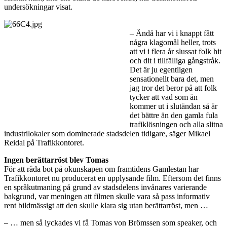
undersökningar visat.
– Ändå har vi i knappt fått
några klagomål heller, trots
att vi i flera år slussat folk hit
och dit i tillfälliga gångstråk.
Det är ju egentligen
sensationellt bara det, men
jag tror det beror på att folk
tycker att vad som än
kommer ut i slutändan så är
det bättre än den gamla fula
trafiklösningen och alla slitna
industrilokaler som dominerade stadsdelen tidigare, säger Mikael
Reidal på Trafikkontoret.
Ingen berättarröst blev Tomas
För att råda bot på okunskapen om framtidens Gamlestan har
Trafikkontoret nu producerat en upplysande film. Eftersom det finns
en språkutmaning på grund av stadsdelens invånares varierande
bakgrund, var meningen att filmen skulle vara så pass informativ
rent bildmässigt att den skulle klara sig utan berättarröst, men …
– … men så lyckades vi få Tomas von Brömssen som speaker, och