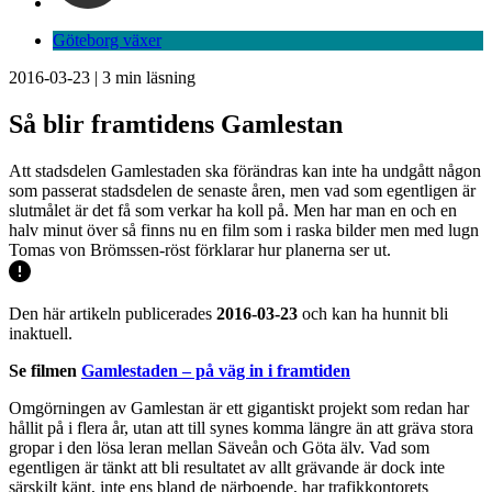
Göteborg växer
2016-03-23
|
3
min läsning
Så blir framtidens Gamlestan
Att stadsdelen Gamlestaden ska förändras kan inte ha undgått någon
som passerat stadsdelen de senaste åren, men vad som egentligen är
slutmålet är det få som verkar ha koll på. Men har man en och en
halv minut över så finns nu en film som i raska bilder men med lugn
Tomas von Brömssen-röst förklarar hur planerna ser ut.
Den här artikeln publicerades
2016-03-23
och kan ha hunnit bli
inaktuell.
Se filmen
Gamlestaden – på väg in i framtiden
Omgörningen av Gamlestan är ett gigantiskt projekt som redan har
hållit på i flera år, utan att till synes komma längre än att gräva stora
gropar i den lösa leran mellan Säveån och Göta älv. Vad som
egentligen är tänkt att bli resultatet av allt grävande är dock inte
särskilt känt, inte ens bland de närboende, har trafikkontorets