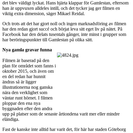
det blev väldigt lyckat. Hans hjärta klappar för Gamlestan, eftersom
han är uppvuxen alldeles intill, och det tycker jag ger filmen en
viktig extra dimension, säger Mikael Reidal.
Och trots att det har gjort noll och ingen marknadsföring av filmen
har den redan gjort succé och börjat leva sitt eget liv på nätet. På
Facebook har den delats tusentals gånger, inte minst i grupper som
har beröringspunkter till Gamlestan på olika sätt.
Nya gamla gravar funna
Filmen är baserad på den
plan för området som fanns i
oktober 2015, och även om
en del redan har hunnit
ändras så är ligger
illustrationerna nog ganska
nära den verklighet som
väntar runt hörnet. I filmen
ploppar den ena nya
byggnaden efter den andra
upp på platser som de senaste årtiondena varit mer eller mindre
eländiga.
Fast de kanske inte alltid har varit det, för här har staden Göteborg