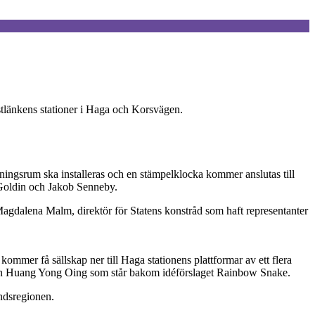
stlänkens stationer i Haga och Korsvägen.
ningsrum ska installeras och en stämpelklocka kommer anslutas till
Goldin och Jakob Senneby.
er Magdalena Malm, direktör för Statens konstråd som haft representanter
mmer få sällskap ner till Haga stationens plattformar av ett flera
en Huang Yong Oing som står bakom idéförslaget Rainbow Snake.
ndsregionen.