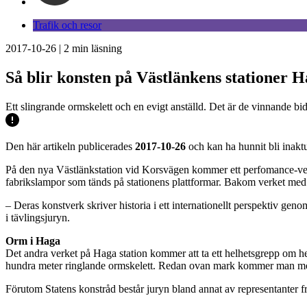
Trafik och resor
2017-10-26
|
2
min läsning
Så blir konsten på Västlänkens stationer 
Ett slingrande ormskelett och en evigt anställd. Det är de vinnande 
Den här artikeln publicerades
2017-10-26
och kan ha hunnit bli inaktu
På den nya Västlänkstation vid Korsvägen kommer ett perfomance-verk 
fabrikslampor som tänds på stationens plattformar. Bakom verket m
‒ Deras konstverk skriver historia i ett internationellt perspektiv gen
i tävlingsjuryn.
Orm i Haga
Det andra verket på Haga station kommer att ta ett helhetsgrepp om he
hundra meter ringlande ormskelett. Redan ovan mark kommer man mö
Förutom Statens konstråd består juryn bland annat av representanter 