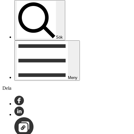
Sök
Meny
Dela