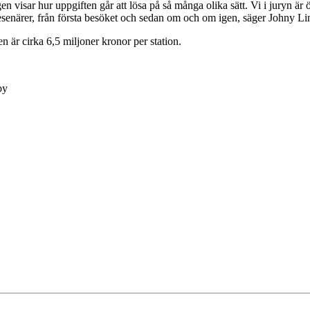
 visar hur uppgiften går att lösa på så många olika sätt. Vi i juryn är 
 resenärer, från första besöket och sedan om och om igen, säger Johny Li
n är cirka 6,5 miljoner kronor per station.
by