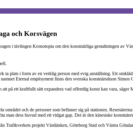
Haga och Korsvägen
bidragen i tävlingen Kronotopia om den konstnärliga gestaltningen av Vä
ell.
ta plats i form av en verklig person med evig anställning. Ett omkläd
ed namnet Eternal employment finns den svenska konstnärsduon Simon 
om att på ett kraftfullt sätt expandera vad offentlig konst kan vara, säg
la området och de personer som befinner sig på stationen. Resenärerna ko
ta man dess huvud med ett vidgat gap. Det är den kinesiske konstnär
från Trafikverkets projekt Västlänken, Göteborg Stad och Västra Götala