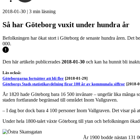
2018-01-30
|
3
min läsning
Så har Göteborg vuxit under hundra år
Befolkningen har ökat stort i Göteborg de senaste hundra åren. Det ber
000.
Den här artikeln publicerades
2018-01-30
och kan ha hunnit bli inaktu
Läs också:
Göteborgarna fortsätter att bli fler
[2018-01-29]
Göteborgs Stads statistikavdelning firar 100 år av kommunala siffror
[2018-0
År 1820 hade Göteborg bara 16 500 invånare – ungefär lika många so
staden fortfarande begränsad till området Inom Vallgraven.
– I dag bor dock bara 4 100 personer Inom Vallgraven. Det visar på at
Under hela 1800-talet växte Göteborg till ytan och befolkningen öka
År 1900 bodde nästan 131 0