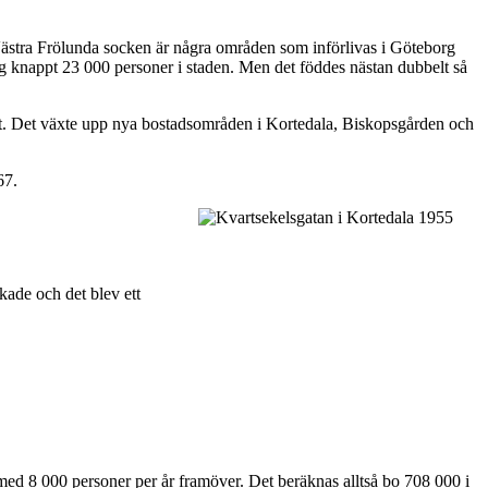
Västra Frölunda socken är några områden som införlivas i Göteborg
g knappt 23 000 personer i staden. Men det föddes nästan dubbelt så
det. Det växte upp nya bostadsområden i Kortedala, Biskopsgården och
67.
kade och det blev ett
 med 8 000 personer per år framöver. Det beräknas alltså bo 708 000 i