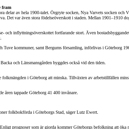
e fram
ora delar av hela 1900-talet. Örgryte socken, Nya Varvets socken och 
lva. Det var även stora födelseöverskott i staden. Mellan 1901–1910 do
se- och inflyttningsöverskottet fortfarande stort. Även bostadsbyggan
.
h Tuve kommuner, samt Bergums församling, införlivas i Göteborg 19
, Backa och Länsmansgården byggdes också vid den tiden.
 folkmängden i Göteborg att minska. Tillväxten av arbetstillfällen mins
er de åren tappade Göteborg 41 400 invånare.
rsoner folkbokförda i Göteborgs Stad, säger Lutz Ewert.
rån. Enligt prognoser som är gjorda kommer Göteborgs befolkning att öka