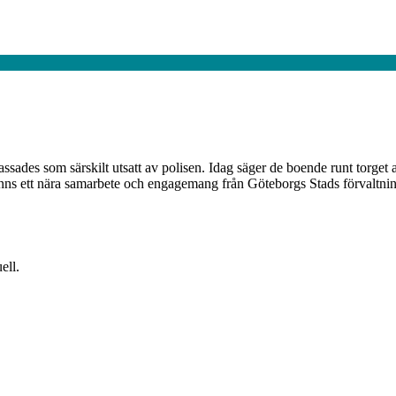
ssades som särskilt utsatt av polisen. Idag säger de boende runt torget a
inns ett nära samarbete och engagemang från Göteborgs Stads förvaltning
ell.