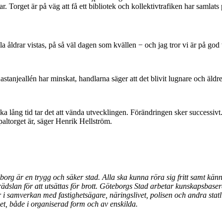
. Torget är på väg att få ett bibliotek och kollektivtrafiken har samlats p
lla åldrar vistas, på så väl dagen som kvällen − och jag tror vi är på go
tanjeallén har minskat, handlarna säger att det blivit lugnare och äldre
ka lång tid tar det att vända utvecklingen. Förändringen sker successivt. 
paltorget är, säger Henrik Hellström.
eborg är en trygg och säker stad. Alla ska kunna röra sig fritt samt kän
v rädslan för att utsättas för brott. Göteborgs Stad arbetar kunskapsbas
ker i samverkan med fastighetsägare, näringslivet, polisen och andra s
t, både i organiserad form och av enskilda.