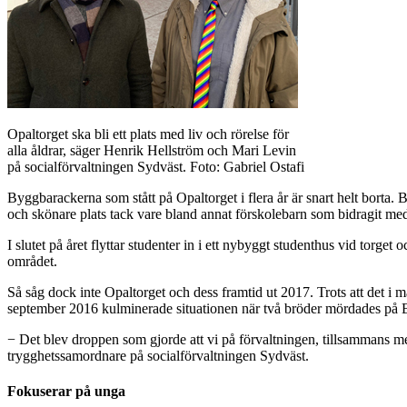
Opaltorget ska bli ett plats med liv och rörelse för
alla åldrar, säger Henrik Hellström och Mari Levin
på socialförvaltningen Sydväst. Foto: Gabriel Ostafi
Byggbarackerna som stått på Opaltorget i flera år är snart helt borta. B
och skönare plats tack vare bland annat förskolebarn som bidragit med
I slutet på året flyttar studenter in i ett nybyggt studenthus vid torg
området.
Så såg dock inte Opaltorget och dess framtid ut 2017. Trots att det i mån
september 2016 kulminerade situationen när två bröder mördades på Brilj
− Det blev droppen som gjorde att vi på förvaltningen, tillsammans med
trygghetssamordnare på socialförvaltningen Sydväst.
Fokuserar på unga