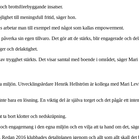
ch brottsförebyggande insatser.
ighet till meningsfull fritid, säger hon.
tids arbetar man till exempel med något som kallas empowerment.
åverka sin egen tillvaro. Det gör att de stärks, blir engagerade och dela
oger och delaktighet.
 trygghet stärkts. Det visar samtal med boende i området, säger Mari
ka miljön. Utvecklingsledare Henrik Hellström är kollega med Mari Levi
inte bara en lösning. En viktig del är själva torget och det pågår ett i
mt ta bort klotter och nedskräpning.
het och engagemang i den egna miljön och en vilja att ta hand om det, sä
 Redan 2016 klubbades detaljplanen igenom och allt som allt skall det b