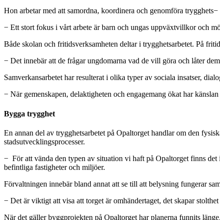
Hon arbetar med att samordna, koordinera och genomföra trygghets− o
− Ett stort fokus i vårt arbete är barn och ungas uppväxtvillkor och möjl
Både skolan och fritidsverksamheten deltar i trygghetsarbetet. På fri
− Det innebär att de frågar ungdomarna vad de vill göra och låter dem p
Samverkansarbetet har resulterat i olika typer av sociala insatser, dial
− När gemenskapen, delaktigheten och engagemang ökat har känslan av
Bygga trygghet
En annan del av trygghetsarbetet på Opaltorget handlar om den fysis
stadsutvecklingsprocesser.
− För att vända den typen av situation vi haft på Opaltorget finns det 
befintliga fastigheter och miljöer.
Förvaltningen innebär bland annat att se till att belysning fungerar sa
− Det är viktigt att visa att torget är omhändertaget, det skapar stolt
När det gäller byggprojekten på Opaltorget har planerna funnits länge.