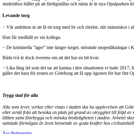
studenthus håller på att färdigställas och nästa år är nya Opalparken klar
Levande torg
− Vår ambition är att få ett torg med liv och rörelse, där människor i a
Han får medhåll av sin kollega.
− De kriminella ”äger” inte längre torget, störande mopedåkningar i Kas
Båda två är dock överens om att det har en bit kvar.
− Lika lång tid som det tar att hamna i den situationen vi hade 2017, li
gäller det bara för resten av Göteborg att få upp ögonen för hur fint O
Trygg stad för alla
Alla som lever, verkar eller vistas i staden ska ha upplevelsen att Göt
eller avstå från att besöka en plats på grund av otrygghet till följd a
tilliten samt förebygga och minska brottsligheten i staden. Arbetet s
samlade förmågan är även beroende av goda krafter hos civilsamhälle
Åsa Rehnström