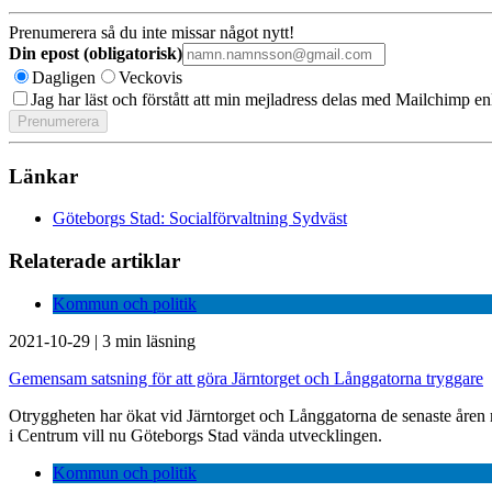
Prenumerera så du inte missar något nytt!
Din epost (obligatorisk)
Dagligen
Veckovis
Jag har läst och förstått att min mejladress delas med Mailchimp en
Länkar
Göteborgs Stad: Socialförvaltning Sydväst
Relaterade artiklar
Kommun och politik
2021-10-29
|
3 min läsning
Gemensam satsning för att göra Järntorget och Långgatorna tryggare
Otryggheten har ökat vid Järntorget och Långgatorna de senaste åren
i Centrum vill nu Göteborgs Stad vända utvecklingen.
Kommun och politik