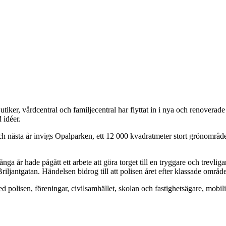
utiker, vårdcentral och familjecentral har flyttat in i nya och renoverad
 idéer.
et och nästa år invigs Opalparken, ett 12 000 kvadratmeter stort grönomr
ga år hade pågått ett arbete att göra torget till en tryggare och trevligar
antgatan. Händelsen bidrog till att polisen året efter klassade området 
 polisen, föreningar, civilsamhället, skolan och fastighetsägare, mobili