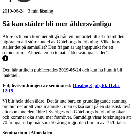
2019-06-24
|
3
min läsning
Så kan städer bli mer åldersvänliga
Äldre och barn kommer att gå från en minoritet till att i framtiden
utgöra en allt större andel av Göteborgs befolkning. Vilka krav
ställer det på samhället? Den frågan är utgångspunkt för ett
seminarium i Almedalen på temat ”åldersvänliga städer”.
Den här artikeln publicerades
2019-06-24
och kan ha hunnit bli
inaktuell.
Följ livesändningen av seminariet:
Onsdag 3 juli, kl. 11.45-
12.15
Vi blir hela tiden äldre. Det är inte bara en grundläggande sanning
om hur det är att vara människa, utan också sant på en statistisk nivå
eftersom andelen äldre i Sveriges och Göteborgs befolkning ökar
och kommer öka ännu mer framöver. Samtidigt visar forskningen att
70-åringar i dag mår som 50-åringar gjorde i början av 1970-talet.
Seminarium i Almedalen