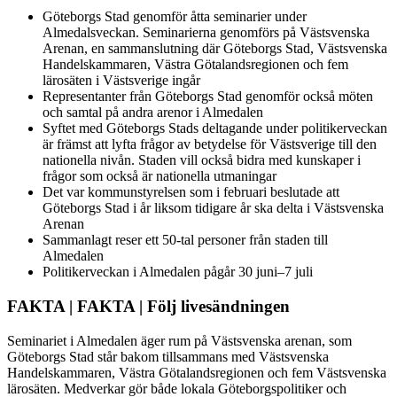
Göteborgs Stad genomför åtta seminarier under
Almedalsveckan. Seminarierna genomförs på Västsvenska
Arenan, en sammanslutning där Göteborgs Stad, Västsvenska
Handelskammaren, Västra Götalandsregionen och fem
lärosäten i Västsverige ingår
Representanter från Göteborgs Stad genomför också möten
och samtal på andra arenor i Almedalen
Syftet med Göteborgs Stads deltagande under politikerveckan
är främst att lyfta frågor av betydelse för Västsverige till den
nationella nivån. Staden vill också bidra med kunskaper i
frågor som också är nationella utmaningar
Det var kommunstyrelsen som i februari beslutade att
Göteborgs Stad i år liksom tidigare år ska delta i Västsvenska
Arenan
Sammanlagt reser ett 50-tal personer från staden till
Almedalen
Politikerveckan i Almedalen pågår 30 juni–7 juli
FAKTA | FAKTA | Följ livesändningen
Seminariet i Almedalen äger rum på Västsvenska arenan, som
Göteborgs Stad står bakom tillsammans med Västsvenska
Handelskammaren, Västra Götalandsregionen och fem Västsvenska
lärosäten. Medverkar gör både lokala Göteborgspolitiker och