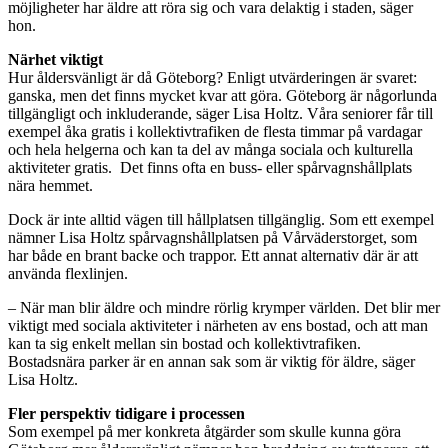
möjligheter har äldre att röra sig och vara delaktig i staden, säger
hon.
Närhet viktigt
Hur åldersvänligt är då Göteborg? Enligt utvärderingen är svaret:
ganska, men det finns mycket kvar att göra. Göteborg är någorlunda
tillgängligt och inkluderande, säger Lisa Holtz. Våra seniorer får till
exempel åka gratis i kollektivtrafiken de flesta timmar på vardagar
och hela helgerna och kan ta del av många sociala och kulturella
aktiviteter gratis. Det finns ofta en buss- eller spårvagnshållplats
nära hemmet.
Dock är inte alltid vägen till hållplatsen tillgänglig. Som ett exempel
nämner Lisa Holtz spårvagnshållplatsen på Vårväderstorget, som
har både en brant backe och trappor. Ett annat alternativ där är att
använda flexlinjen.
– När man blir äldre och mindre rörlig krymper världen. Det blir mer
viktigt med sociala aktiviteter i närheten av ens bostad, och att man
kan ta sig enkelt mellan sin bostad och kollektivtrafiken.
Bostadsnära parker är en annan sak som är viktig för äldre, säger
Lisa Holtz.
Fler perspektiv tidigare i processen
Som exempel på mer konkreta åtgärder som skulle kunna göra