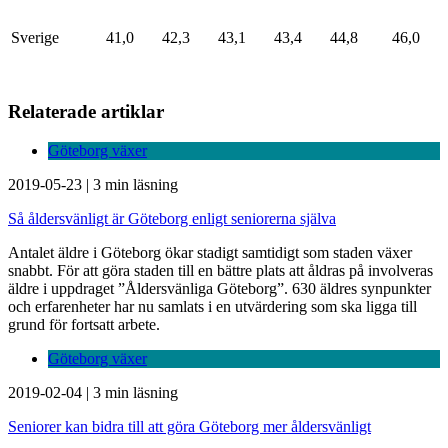
Sverige
41,0
42,3
43,1
43,4
44,8
46,0
Relaterade artiklar
Göteborg växer
2019-05-23
|
3 min läsning
Så åldersvänligt är Göteborg enligt seniorerna själva
Antalet äldre i Göteborg ökar stadigt samtidigt som staden växer
snabbt. För att göra staden till en bättre plats att åldras på involveras
äldre i uppdraget ”Åldersvänliga Göteborg”. 630 äldres synpunkter
och erfarenheter har nu samlats i en utvärdering som ska ligga till
grund för fortsatt arbete.
Göteborg växer
2019-02-04
|
3 min läsning
Seniorer kan bidra till att göra Göteborg mer åldersvänligt