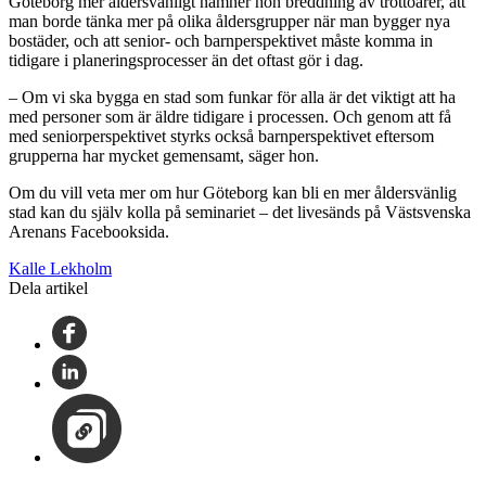
Göteborg mer åldersvänligt nämner hon breddning av trottoarer, att
man borde tänka mer på olika åldersgrupper när man bygger nya
bostäder, och att senior- och barnperspektivet måste komma in
tidigare i planeringsprocesser än det oftast gör i dag.
– Om vi ska bygga en stad som funkar för alla är det viktigt att ha
med personer som är äldre tidigare i processen. Och genom att få
med seniorperspektivet styrks också barnperspektivet eftersom
grupperna har mycket gemensamt, säger hon.
Om du vill veta mer om hur Göteborg kan bli en mer åldersvänlig
stad kan du själv kolla på seminariet – det livesänds på Västsvenska
Arenans Facebooksida.
Kalle Lekholm
Dela artikel