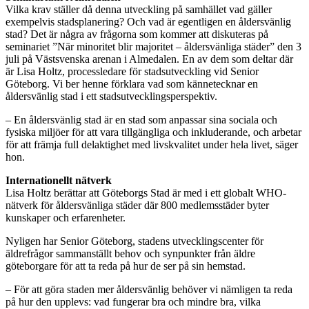
Vilka krav ställer då denna utveckling på samhället vad gäller
exempelvis stadsplanering? Och vad är egentligen en åldersvänlig
stad? Det är några av frågorna som kommer att diskuteras på
seminariet ”När minoritet blir majoritet – åldersvänliga städer” den 3
juli på Västsvenska arenan i Almedalen. En av dem som deltar där
är Lisa Holtz, processledare för stadsutveckling vid Senior
Göteborg. Vi ber henne förklara vad som kännetecknar en
åldersvänlig stad i ett stadsutvecklingsperspektiv.
– En åldersvänlig stad är en stad som anpassar sina sociala och
fysiska miljöer för att vara tillgängliga och inkluderande, och arbetar
för att främja full delaktighet med livskvalitet under hela livet, säger
hon.
Internationellt nätverk
Lisa Holtz berättar att Göteborgs Stad är med i ett globalt WHO-
nätverk för åldersvänliga städer där 800 medlemsstäder byter
kunskaper och erfarenheter.
Nyligen har Senior Göteborg, stadens utvecklingscenter för
äldrefrågor sammanställt behov och synpunkter från äldre
göteborgare för att ta reda på hur de ser på sin hemstad.
– För att göra staden mer åldersvänlig behöver vi nämligen ta reda
på hur den upplevs: vad fungerar bra och mindre bra, vilka