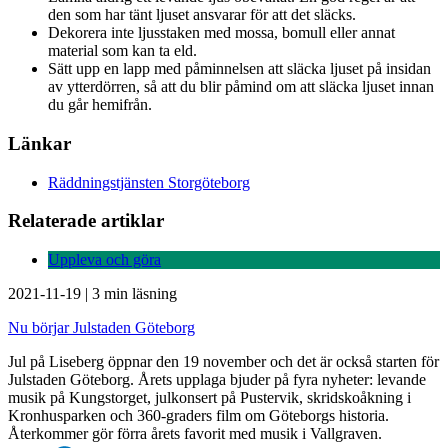
den som har tänt ljuset ansvarar för att det släcks.
Dekorera inte ljusstaken med mossa, bomull eller annat
material som kan ta eld.
Sätt upp en lapp med påminnelsen att släcka ljuset på insidan
av ytterdörren, så att du blir påmind om att släcka ljuset innan
du går hemifrån.
Länkar
Räddningstjänsten Storgöteborg
Relaterade artiklar
Uppleva och göra
2021-11-19
|
3 min läsning
Nu börjar Julstaden Göteborg
Jul på Liseberg öppnar den 19 november och det är också starten för
Julstaden Göteborg. Årets upplaga bjuder på fyra nyheter: levande
musik på Kungstorget, julkonsert på Pustervik, skridskoåkning i
Kronhusparken och 360-graders film om Göteborgs historia.
Återkommer gör förra årets favorit med musik i Vallgraven.