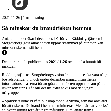
2021-11-26
|
1
min läsning
Så minskar du brandrisken hemma
Antalet bränder ökar i december. Därför vill Räddningstjänsten i
Storgöteborg göra allmänheten uppmärksammad på hur man kan
minska riskerna i sitt hem.
Den här artikeln publicerades
2021-11-26
och kan ha hunnit bli
inaktuell.
Räddningstjänsten Storgöteborgs vision är att det inte ska vara några
bostadsbränder i jul och under december månad intensifieras
informationsinsatserna för att göra allmänheten uppmärksam på de
risker som finns. I år blir det lite extra fokus mot den yngre
målgruppen.
– Självklart riktar vi våra budskap mot alla vuxna, som har ansvaret
för att riskerna för brand i hemmen minimeras. Men i år har vi också
en överraskning för vår yngre målgrupp. Lite längre fram i