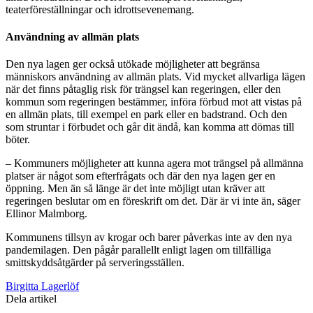
teaterföreställningar och idrottsevenemang.
Användning av allmän plats
Den nya lagen ger också utökade möjligheter att begränsa
människors användning av allmän plats. Vid mycket allvarliga lägen
när det finns påtaglig risk för trängsel kan regeringen, eller den
kommun som regeringen bestämmer, införa förbud mot att vistas på
en allmän plats, till exempel en park eller en badstrand. Och den
som struntar i förbudet och går dit ändå, kan komma att dömas till
böter.
– Kommuners möjligheter att kunna agera mot trängsel på allmänna
platser är något som efterfrågats och där den nya lagen ger en
öppning. Men än så länge är det inte möjligt utan kräver att
regeringen beslutar om en föreskrift om det. Där är vi inte än, säger
Ellinor Malmborg.
Kommunens tillsyn av krogar och barer påverkas inte av den nya
pandemilagen. Den pågår parallellt enligt lagen om tillfälliga
smittskyddsåtgärder på serveringsställen.
Birgitta Lagerlöf
Dela artikel