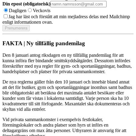
Din epost (obligatorisk)
Dagligen
Veckovis
Jag har läst och förstått att min mejladress delas med Mailchimp
enligt informationen ovan.
FAKTA | Ny tillfällig pandemilag
Den 8 januari antog riksdagen en ny tillfällig pandemilag för att
kunna införa fler bindande smittskyddsåtgärder. Dessutom infördes
föreskrifter med nya regler för gym- och sportanläggningar, badhus,
handelsplatser och platser för privata sammankomster.
De nya reglerna gäller från den 10 januari och innebär bland annat
att det för butiker, gym och sportanläggningar inomhus samt badhus
blir obligatoriskt att beräkna det maximala antalet besökare eller
kunder som får vistas i lokalerna samtidigt. Varje person ska ha 10
kvadratmeter till sitt förfogande. Maxantalet ska dokumenteras och
skyltas vid alla entréer.
Vid privata sammankomster i exempelvis festlokaler,
föreningslokaler och andra platser som hyrs ut införs en
deltagargräns om max åtta personer. Uthyraren är ansvarig för att
föreskrifterna efterlevs.