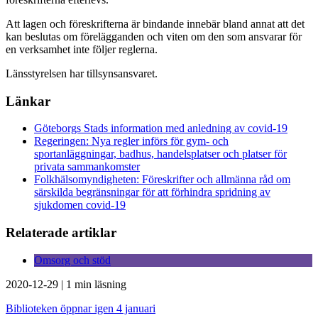
Att lagen och föreskrifterna är bindande innebär bland annat att det
kan beslutas om förelägganden och viten om den som ansvarar för
en verksamhet inte följer reglerna.
Länsstyrelsen har tillsynsansvaret.
Länkar
Göteborgs Stads information med anledning av covid-19
Regeringen: Nya regler införs för gym- och
sportanläggningar, badhus, handelsplatser och platser för
privata sammankomster
Folkhälsomyndigheten: Föreskrifter och allmänna råd om
särskilda begränsningar för att förhindra spridning av
sjukdomen covid-19
Relaterade artiklar
Omsorg och stöd
2020-12-29
|
1 min läsning
Biblioteken öppnar igen 4 januari