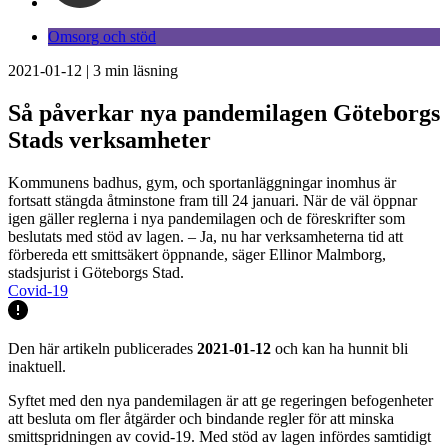
Omsorg och stöd
2021-01-12
|
3
min läsning
Så påverkar nya pandemilagen Göteborgs
Stads verksamheter
Kommunens badhus, gym, och sportanläggningar inomhus är
fortsatt stängda åtminstone fram till 24 januari. När de väl öppnar
igen gäller reglerna i nya pandemilagen och de föreskrifter som
beslutats med stöd av lagen. – Ja, nu har verksamheterna tid att
förbereda ett smittsäkert öppnande, säger Ellinor Malmborg,
stadsjurist i Göteborgs Stad.
Covid-19
Den här artikeln publicerades
2021-01-12
och kan ha hunnit bli
inaktuell.
Syftet med den nya pandemilagen är att ge regeringen befogenheter
att besluta om fler åtgärder och bindande regler för att minska
smittspridningen av covid-19. Med stöd av lagen infördes samtidigt