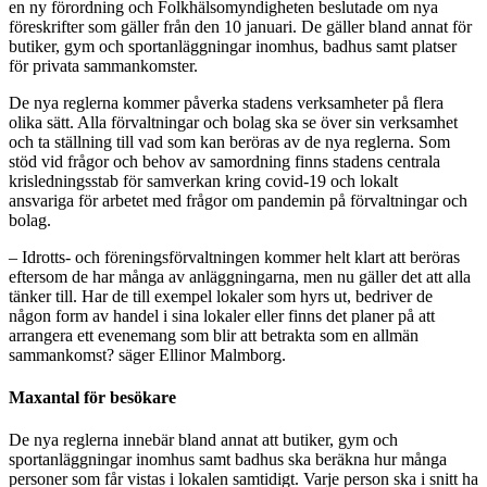
en ny förordning och Folkhälsomyndigheten beslutade om nya
föreskrifter som gäller från den 10 januari. De gäller bland annat för
butiker, gym och sportanläggningar inomhus, badhus samt platser
för privata sammankomster.
De nya reglerna kommer påverka stadens verksamheter på flera
olika sätt. Alla förvaltningar och bolag ska se över sin verksamhet
och ta ställning till vad som kan beröras av de nya reglerna. Som
stöd vid frågor och behov av samordning finns stadens centrala
krisledningsstab för samverkan kring covid-19 och lokalt
ansvariga för arbetet med frågor om pandemin på förvaltningar och
bolag.
– Idrotts- och föreningsförvaltningen kommer helt klart att beröras
eftersom de har många av anläggningarna, men nu gäller det att alla
tänker till. Har de till exempel lokaler som hyrs ut, bedriver de
någon form av handel i sina lokaler eller finns det planer på att
arrangera ett evenemang som blir att betrakta som en allmän
sammankomst? säger Ellinor Malmborg.
Maxantal för besökare
De nya reglerna innebär bland annat att butiker, gym och
sportanläggningar inomhus samt badhus ska beräkna hur många
personer som får vistas i lokalen samtidigt. Varje person ska i snitt ha