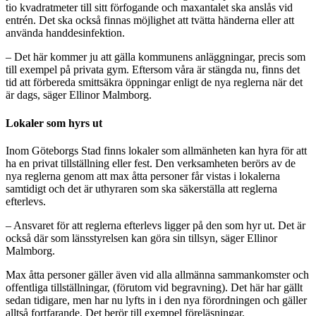
tio kvadratmeter till sitt förfogande och maxantalet ska anslås vid
entrén. Det ska också finnas möjlighet att tvätta händerna eller att
använda handdesinfektion.
– Det här kommer ju att gälla kommunens anläggningar, precis som
till exempel på privata gym. Eftersom våra är stängda nu, finns det
tid att förbereda smittsäkra öppningar enligt de nya reglerna när det
är dags, säger Ellinor Malmborg.
Lokaler som hyrs ut
Inom Göteborgs Stad finns lokaler som allmänheten kan hyra för att
ha en privat tillställning eller fest. Den verksamheten berörs av de
nya reglerna genom att max åtta personer får vistas i lokalerna
samtidigt och det är uthyraren som ska säkerställa att reglerna
efterlevs.
– Ansvaret för att reglerna efterlevs ligger på den som hyr ut. Det är
också där som länsstyrelsen kan göra sin tillsyn, säger Ellinor
Malmborg.
Max åtta personer gäller även vid alla allmänna sammankomster och
offentliga tillställningar, (förutom vid begravning). Det här har gällt
sedan tidigare, men har nu lyfts in i den nya förordningen och gäller
alltså fortfarande. Det berör till exempel föreläsningar,