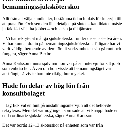
bemanningssjuksköterskor
Allt från att välja kandidater, bestämma tid och plats för intervju till
att prata lön. Och sen den lilla detaljen på slutet – kandidaten måste
ju faktiskt vilja ha jobbet – och tacka ja till tjänsten.
– Vi har rekryterat många sjuksköterskor under de senaste två åren.
Vi har kunnat dra in på bemanningssjuksköterskor. Tidigare har vi
varit väldigt beroende av dem för att verksamheten ska gå runt och
fungera, säger Anna Bexbo.
Anna Karlsson minns själv när hon var på sin intervju för sitt jobb
som enhetschef. Även om hon visste att bemanningsläget var
ansträngt, så visste hon inte riktigt hur mycket.
Hade fördelar av hög lön från
konsultbolaget
– Jag fick väl en hint på anställningsintervjun att det behövde
rekryteras. Men det var nog ingen som sade att vi knappt hade en
enda ordinarie sjuksköterska, säger Anna Karlsson.
Det var bortåt 12–13 sköterskor på enheten som var från