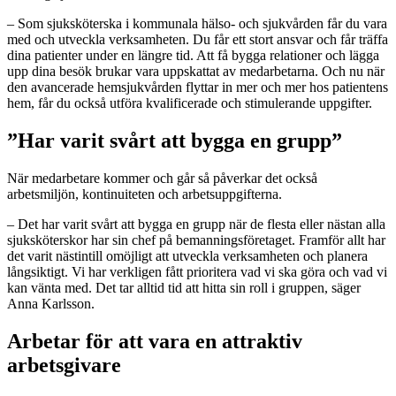
– Som sjuksköterska i kommunala hälso- och sjukvården får du vara
med och utveckla verksamheten. Du får ett stort ansvar och får träffa
dina patienter under en längre tid. Att få bygga relationer och lägga
upp dina besök brukar vara uppskattat av medarbetarna. Och nu när
den avancerade hemsjukvården flyttar in mer och mer hos patientens
hem, får du också utföra kvalificerade och stimulerande uppgifter.
”Har varit svårt att bygga en grupp”
När medarbetare kommer och går så påverkar det också
arbetsmiljön, kontinuiteten och arbetsuppgifterna.
– Det har varit svårt att bygga en grupp när de flesta eller nästan alla
sjuksköterskor har sin chef på bemanningsföretaget. Framför allt har
det varit nästintill omöjligt att utveckla verksamheten och planera
långsiktigt. Vi har verkligen fått prioritera vad vi ska göra och vad vi
kan vänta med. Det tar alltid tid att hitta sin roll i gruppen, säger
Anna Karlsson.
Arbetar för att vara en attraktiv
arbetsgivare