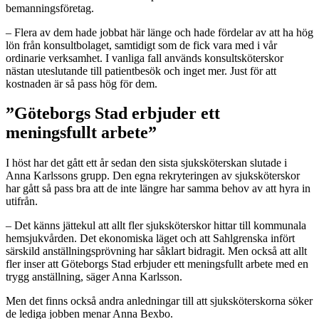
bemanningsföretag.
– Flera av dem hade jobbat här länge och hade fördelar av att ha hög
lön från konsultbolaget, samtidigt som de fick vara med i vår
ordinarie verksamhet. I vanliga fall används konsultsköterskor
nästan uteslutande till patientbesök och inget mer. Just för att
kostnaden är så pass hög för dem.
”Göteborgs Stad erbjuder ett
meningsfullt arbete”
I höst har det gått ett år sedan den sista sjuksköterskan slutade i
Anna Karlssons grupp. Den egna rekryteringen av sjuksköterskor
har gått så pass bra att de inte längre har samma behov av att hyra in
utifrån.
– Det känns jättekul att allt fler sjuksköterskor hittar till kommunala
hemsjukvården. Det ekonomiska läget och att Sahlgrenska infört
särskild anställningsprövning har såklart bidragit. Men också att allt
fler inser att Göteborgs Stad erbjuder ett meningsfullt arbete med en
trygg anställning, säger Anna Karlsson.
Men det finns också andra anledningar till att sjuksköterskorna söker
de lediga jobben menar Anna Bexbo.