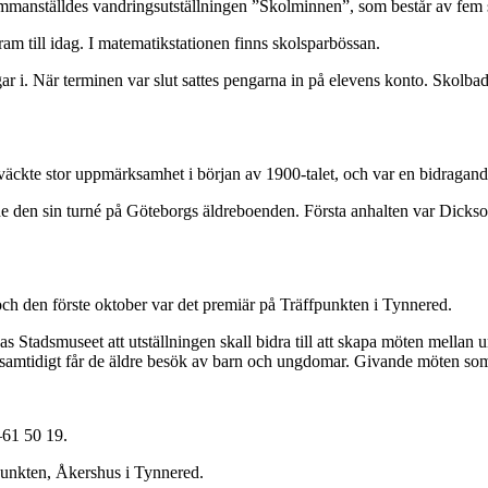
nställdes vandringsutställningen ”Skolminnen”, som består av fem stat
am till idag. I matematikstationen finns skolsparbössan.
gar i. När terminen var slut sattes pengarna in på elevens konto. Skol
äckte stor uppmärksamhet i början av 1900-talet, och var en bidragande o
de den sin turné på Göteborgs äldreboenden. Första anhalten var Dickso
ch den förste oktober var det premiär på Träffpunkten i Tynnered.
s Stadsmuseet att utställningen skall bidra till att skapa möten mellan
ch samtidigt får de äldre besök av barn och ungdomar. Givande möten som
–61 50 19.
punkten, Åkershus i Tynnered.