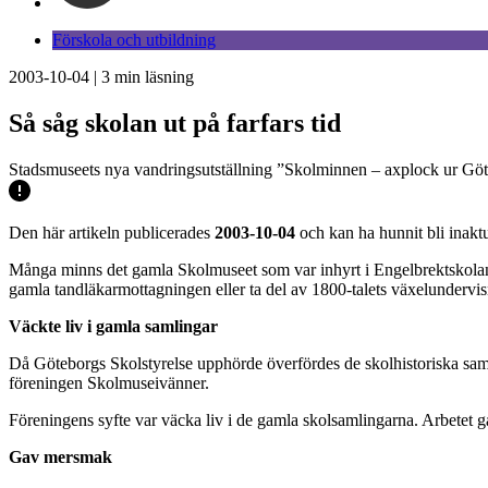
Förskola och utbildning
2003-10-04
|
3
min läsning
Så såg skolan ut på farfars tid
Stadsmuseets nya vandringsutställning ”Skolminnen – axplock ur Göte
Den här artikeln publicerades
2003-10-04
och kan ha hunnit bli inaktu
Många minns det gamla Skolmuseet som var inhyrt i Engelbrektskolans
gamla tandläkarmottagningen eller ta del av 1800-talets växelundervis
Väckte liv i gamla samlingar
Då Göteborgs Skolstyrelse upphörde överfördes de skolhistoriska sam
föreningen Skolmuseivänner.
Föreningens syfte var väcka liv i de gamla skolsamlingarna. Arbetet g
Gav mersmak