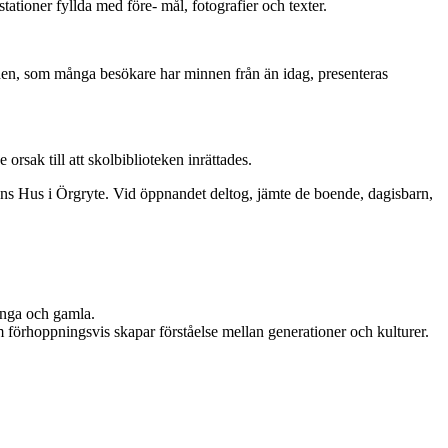
ioner fyllda med före- mål, fotografier och texter.
baden, som många besökare har minnen från än idag, presenteras
rsak till att skolbiblioteken inrättades.
ns Hus i Örgryte. Vid öppnandet deltog, jämte de boende, dagisbarn,
 unga och gamla.
 förhoppningsvis skapar förståelse mellan generationer och kulturer.