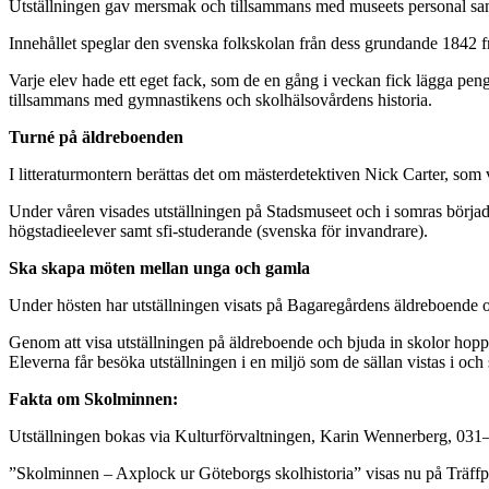
Utställningen gav mersmak och tillsammans med museets personal samma
Innehållet speglar den svenska folkskolan från dess grundande 1842 fr
Varje elev hade ett eget fack, som de en gång i veckan fick lägga pen
tillsammans med gymnastikens och skolhälsovårdens historia.
Turné på äldreboenden
I litteraturmontern berättas det om mästerdetektiven Nick Carter, som v
Under våren visades utställningen på Stadsmuseet och i somras börja
högstadieelever samt sfi-studerande (svenska för invandrare).
Ska skapa möten mellan unga och gamla
Under hösten har utställningen visats på Bagaregårdens äldreboende o
Genom att visa utställningen på äldreboende och bjuda in skolor hoppa
Eleverna får besöka utställningen i en miljö som de sällan vistas i o
Fakta om Skolminnen:
Utställningen bokas via Kulturförvaltningen, Karin Wennerberg, 031
”Skolminnen – Axplock ur Göteborgs skolhistoria” visas nu på Träff