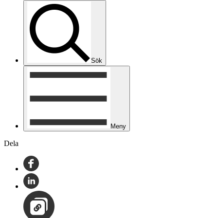
Sök
Meny
Dela