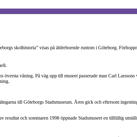
borgs skolhistoria” visas på äldreboende runtom i Göteborg. Förhoppni
ell.
 översta våning. På väg upp till museet passerade man Carl Larssons 
ning.
lingarna till Göteborgs Stadsmuseum. Åren gick och eftersom ingenting
av resultat och sommaren 1998 öppnade Stadsmuseet en tillfällig utstäl