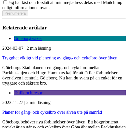
Jag har läst och förstått att min mejladress delas med Mailchimp
enligt informationen ovan.
Relaterade artiklar
Göteborg växer
2024-03-07
|
2 min läsning
Trygghet viktigt vid planering av gång- och cykelbro över älven
Göteborgs Stad planerar en gång- och cykelbro mellan
Packhuskajen och Hugo Hammars kaj för att få fler förbindelser
över älven i centrala Göteborg. Nu kan du svara på en enkät ­för en
tryggare och säkrare bro.
Trafik och resor
2023-11-27
|
2 min läsning
Planer för gång- och cykelbro över älven ute på samråd
Göteborg behöver nya förbindelser över älven. Ett högprioriterat
projekt är en gång- och cykelbro över Göta älv mellan Packhuskajen