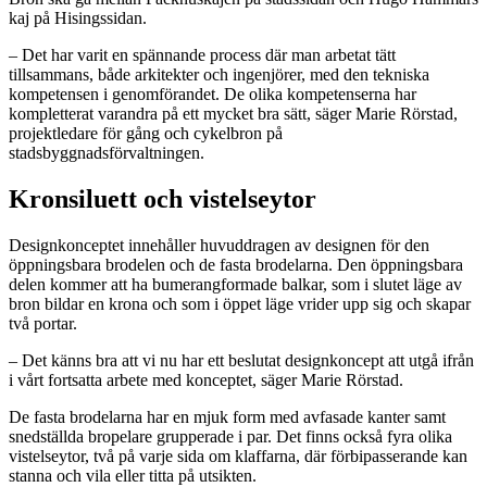
kaj på Hisingssidan.
– Det har varit en spännande process där man arbetat tätt
tillsammans, både arkitekter och ingenjörer, med den tekniska
kompetensen i genomförandet. De olika kompetenserna har
kompletterat varandra på ett mycket bra sätt, säger Marie Rörstad,
projektledare för gång och cykelbron på
stadsbyggnadsförvaltningen.
Kronsiluett och vistelseytor
Designkonceptet innehåller huvuddragen av designen för den
öppningsbara brodelen och de fasta brodelarna. Den öppningsbara
delen kommer att ha bumerangformade balkar, som i slutet läge av
bron bildar en krona och som i öppet läge vrider upp sig och skapar
två portar.
– Det känns bra att vi nu har ett beslutat designkoncept att utgå ifrån
i vårt fortsatta arbete med konceptet, säger Marie Rörstad.
De fasta brodelarna har en mjuk form med avfasade kanter samt
snedställda bropelare grupperade i par. Det finns också fyra olika
vistelseytor, två på varje sida om klaffarna, där förbipasserande kan
stanna och vila eller titta på utsikten.