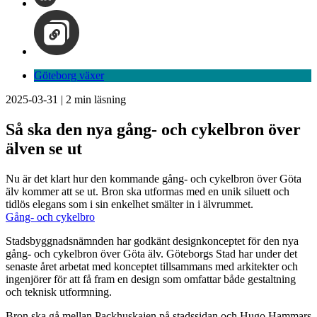
Göteborg växer
2025-03-31
|
2
min läsning
Så ska den nya gång- och cykelbron över
älven se ut
Nu är det klart hur den kommande gång- och cykelbron över Göta
älv kommer att se ut. Bron ska utformas med en unik siluett och
tidlös elegans som i sin enkelhet smälter in i älvrummet.
Gång- och cykelbro
Stadsbyggnadsnämnden har godkänt designkonceptet för den nya
gång- och cykelbron över Göta älv. Göteborgs Stad har under det
senaste året arbetat med konceptet tillsammans med arkitekter och
ingenjörer för att få fram en design som omfattar både gestaltning
och teknisk utformning.
Bron ska gå mellan Packhuskajen på stadssidan och Hugo Hammars