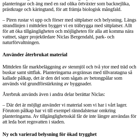
planteringar och äng med en rad olika örtväxter som backnejlika,
prästkrage och käringtand, för att främja biologisk mångfald.
– Piren rustar vi upp och förser med sittplatser och belysning. Längs
strandlinjen i mittdelen bygger vi en träbrygga med sittplatser. Allt
för att öka tillgängligheten och möjligheten för alla att komma nära
vattnet, säger projektledare Niclas Bergendahl, park- och
naturförvaltningen.
Använder återbrukat material
Mittdelen får markbeläggning av stenmjöl och två ytor med träd och
buskar samt sittflak. Planteringarna avgränsas med tillvaratagna så
kallade pålkap, det är den del som sågats av betongpålar som
används vid grundförstärkning av byggnader.
Återbruk används även i andra delar berättar Niclas:
– Där det är möjligt använder vi material som vi har i vårt lager.
Förutom pålkap har vi till exempel ränndalstenar omkring
planteringarna. Av tillgänglighetsskäl får de inte längre användas för
att leda bort regnvatten i staden.
Ny och varierad belysning för ökad trygghet