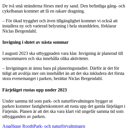
De två små stränderna förses med ny sand. Den befintliga gång- och
cykelbanan kommer att få en rakare dragning.
– För ökad trygghet och även tillgänglighet kommer vi också att
installera ny och varierad belysning i hela stranddelen, förklarar
Niclas Bergendahl.
Invigning i slutet av nästa sommar
I augusti 2023 ska utbyggnaden vara klar. Invigning är planerad till
sensommaren och ska innehålla olika aktiviteter.
– Invigningen är ännu bara på planeringsstadiet. Därför är det för
tidigt att avslöja mer om innehållet än att det ska inkludera det första
stora evenemanget i parken, berättar Niclas Bergendahl.
Färjeläget rustas upp under 2023
Under samma tid som park- och naturförvaltningen bygger ut
parken kommer fastighetskontoret att rusta upp det gamla färjeläget i
Färjenäs. Planen är att det ska vara klart vid ungefär samma tid som
utbygganden av parken.
Angélique RoothPark- och naturförvaltningen