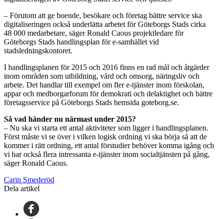
– Förutom att ge boende, besökare och företag bättre service ska
digitaliseringen också underlätta arbetet för Göteborgs Stads cirka
48 000 medarbetare, säger Ronald Caous projektledare för
Göteborgs Stads handlingsplan för e-samhället vid
stadsledningskontoret.
I handlingsplanen för 2015 och 2016 finns en rad mål och åtgärder
inom områden som utbildning, vård och omsorg, näringsliv och
arbete. Det handlar till exempel om fler e-tjänster inom förskolan,
appar och medborgarforum för demokrati och delaktighet och bättre
företagsservice på Göteborgs Stads hemsida goteborg.se.
Så vad händer nu närmast under 2015?
– Nu ska vi starta ett antal aktiviteter som ligger i handlingsplanen.
Först måste vi se över i vilken logisk ordning vi ska börja så att de
kommer i rätt ordning, ett antal förstudier behöver komma igång och
vi har också flera intressanta e-tjänster inom socialtjänsten på gång,
säger Ronald Caous.
Carin Smederöd
Dela artikel