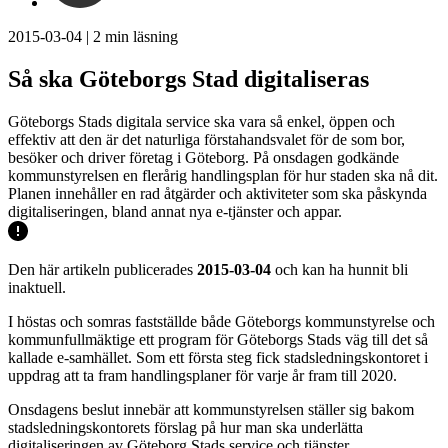
2015-03-04
|
2
min läsning
Så ska Göteborgs Stad digitaliseras
Göteborgs Stads digitala service ska vara så enkel, öppen och
effektiv att den är det naturliga förstahandsvalet för de som bor,
besöker och driver företag i Göteborg. På onsdagen godkände
kommunstyrelsen en flerårig handlingsplan för hur staden ska nå dit.
Planen innehåller en rad åtgärder och aktiviteter som ska påskynda
digitaliseringen, bland annat nya e-tjänster och appar.
Den här artikeln publicerades
2015-03-04
och kan ha hunnit bli
inaktuell.
I höstas och somras fastställde både Göteborgs kommunstyrelse och
kommunfullmäktige ett program för Göteborgs Stads väg till det så
kallade e-samhället. Som ett första steg fick stadsledningskontoret i
uppdrag att ta fram handlingsplaner för varje år fram till 2020.
Onsdagens beslut innebär att kommunstyrelsen ställer sig bakom
stadsledningskontorets förslag på hur man ska underlätta
digitaliseringen av Göteborg Stads service och tjänster.