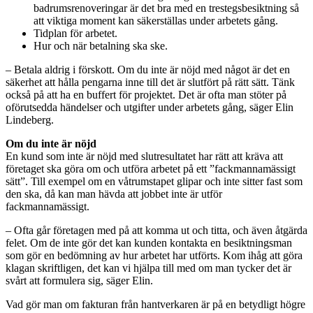
badrumsrenoveringar är det bra med en trestegsbesiktning så
att viktiga moment kan säkerställas under arbetets gång.
Tidplan för arbetet.
Hur och när betalning ska ske.
– Betala aldrig i förskott. Om du inte är nöjd med något är det en
säkerhet att hålla pengarna inne till det är slutfört på rätt sätt. Tänk
också på att ha en buffert för projektet. Det är ofta man stöter på
oförutsedda händelser och utgifter under arbetets gång, säger Elin
Lindeberg.
Om du inte är nöjd
En kund som inte är nöjd med slutresultatet har rätt att kräva att
företaget ska göra om och utföra arbetet på ett ”fackmannamässigt
sätt”. Till exempel om en våtrumstapet glipar och inte sitter fast som
den ska, då kan man hävda att jobbet inte är utför
fackmannamässigt.
– Ofta går företagen med på att komma ut och titta, och även åtgärda
felet. Om de inte gör det kan kunden kontakta en besiktningsman
som gör en bedömning av hur arbetet har utförts. Kom ihåg att göra
klagan skriftligen, det kan vi hjälpa till med om man tycker det är
svårt att formulera sig, säger Elin.
Vad gör man om fakturan från hantverkaren är på en betydligt högre