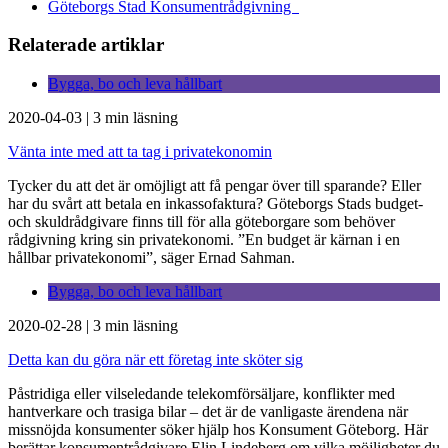
Göteborgs Stad Konsumentrådgivning
Relaterade artiklar
Bygga, bo och leva hållbart
2020-04-03
|
3 min läsning
Vänta inte med att ta tag i privatekonomin
Tycker du att det är omöjligt att få pengar över till sparande? Eller
har du svårt att betala en inkassofaktura? Göteborgs Stads budget-
och skuldrådgivare finns till för alla göteborgare som behöver
rådgivning kring sin privatekonomi. ”En budget är kärnan i en
hållbar privatekonomi”, säger Ernad Sahman.
Bygga, bo och leva hållbart
2020-02-28
|
3 min läsning
Detta kan du göra när ett företag inte sköter sig
Påstridiga eller vilseledande telekomförsäljare, konflikter med
hantverkare och trasiga bilar – det är de vanligaste ärendena när
missnöjda konsumenter söker hjälp hos Konsument Göteborg. Här
berättar konsumentrådgivare Elin Lindeberg om vilka möjligheter du