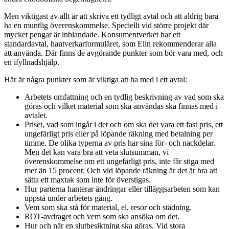
Men viktigast av allt är att skriva ett tydligt avtal och att aldrig bara
ha en muntlig överenskommelse. Speciellt vid större projekt där
mycket pengar är inblandade. Konsumentverket har ett
standardavtal, hantverkarformuläret, som Elin rekommenderar alla
att använda. Där finns de avgörande punkter som bör vara med, och
en ifyllnadshjälp.
Här är några punkter som är viktiga att ha med i ett avtal:
Arbetets omfattning och en tydlig beskrivning av vad som ska
göras och vilket material som ska användas ska finnas med i
avtalet.
Priset, vad som ingår i det och om ska det vara ett fast pris, ett
ungefärligt pris eller på löpande räkning med betalning per
timme. De olika typerna av pris har sina för- och nackdelar.
Men det kan vara bra att veta slutsumman, vi
överenskommelse om ett ungefärligt pris, inte får stiga med
mer än 15 procent. Och vid löpande räkning är det är bra att
sätta ett maxtak som inte för överstigas.
Hur parterna hanterar ändringar eller tilläggsarbeten som kan
uppstå under arbetets gång.
Vem som ska stå för material, el, resor och städning.
ROT-avdraget och vem som ska ansöka om det.
Hur och när en slutbesiktning ska göras. Vid stora