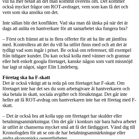
vill ha mer betalt än det man kommit överens om. Det kommer
också mycket frågor om ROT-avdraget, vem som kan få det och
vem som ska ansöka om det.
Inte sällan blir det konflikter. Vad ska man då tänka på när det är
dags att anlita en hantverkare för att samarbetet ska fungera bra?
– Först och främst att ta in flera offerter för att ha lite att jämföra
med. Kontrollera att det du vill ha utfört finns med och att det är
tydligt vad som ingår i priset. Be också om referenser, till exempel
från tidigare kunder. Du kan också kolla med vänner och grannar
eller helt enkelt googla företaget, kanske någon som varit missnöjd
har lagt ut något, säger Elin Lindeberg.
Företag ska ha F-skatt
Det är också viktigt att ta reda på om företaget har F-skatt. Om
företaget inte har det ses du som arbetsgivare åt hantverkaren och
ska betala in skatt, sociala avgifter och försäkringar. Det går inte
heller att få ROT-avdrag om hantverkaren inte har ett företag med F-
skatt.
– Det är också bra att kolla upp om företaget har skulder eller
betalningsanmärkningar. Om det går i konkurs när bara halva arbetet
är utfört är chanserna mycket små att få det färdiggjort. Vänd dig till
Kronofogden för att se om de har betalningsanmärkningar eller
andra ekonomiska oegentligheter.