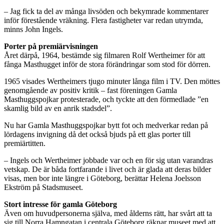
– Jag fick ta del av många livsöden och bekymrade kommentarer
inför förestående vräkning. Flera fastigheter var redan utrymda,
minns John Ingels.
Porter på premiärvisningen
Året därpå, 1964, bestämde sig filmaren Rolf Wertheimer för att
fånga Masthugget inför de stora förändringar som stod för dörren.
1965 visades Wertheimers tjugo minuter långa film i TV. Den möttes
genomgående av positiv kritik – fast föreningen Gamla
Masthuggspojkar protesterade, och tyckte att den förmedlade ”en
skamlig bild av en anrik stadsdel”.
Nu har Gamla Masthuggspojkar bytt fot och medverkar redan på
lördagens invigning då det också bjuds på ett glas porter till
premiärtitten.
– Ingels och Wertheimer jobbade var och en för sig utan varandras
vetskap. De är båda fortfarande i livet och är glada att deras bilder
visas, men bor inte längre i Göteborg, berättar Helena Joelsson
Ekström på Stadsmuseet.
Stort intresse för gamla Göteborg
Även om huvudpersonerna själva, med ålderns rätt, har svårt att ta
sig till Norra Hamngatan i centrala Göteborg räknar museet med att