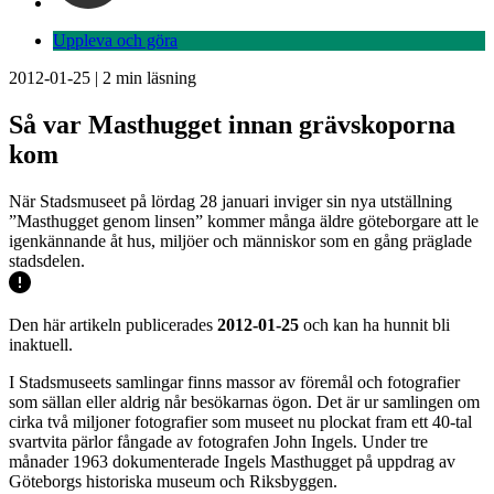
Uppleva och göra
2012-01-25
|
2
min läsning
Så var Masthugget innan grävskoporna
kom
När Stadsmuseet på lördag 28 januari inviger sin nya utställning
”Masthugget genom linsen” kommer många äldre göteborgare att le
igenkännande åt hus, miljöer och människor som en gång präglade
stadsdelen.
Den här artikeln publicerades
2012-01-25
och kan ha hunnit bli
inaktuell.
I Stadsmuseets samlingar finns massor av föremål och fotografier
som sällan eller aldrig når besökarnas ögon. Det är ur samlingen om
cirka två miljoner fotografier som museet nu plockat fram ett 40-tal
svartvita pärlor fångade av fotografen John Ingels. Under tre
månader 1963 dokumenterade Ingels Masthugget på uppdrag av
Göteborgs historiska museum och Riksbyggen.