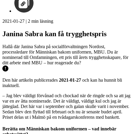
2021-01-27
|
2
min läsning
Janina Sabra kan få trygghetspris
Hallå där Janina Sabra på socialförvaltningen Nordost,
processledare för Människan bakom uniformen, MBU. Du är
nominerad till Omfamningen, ett pris till årets trygghetsskapare, för
ditt arbete med MBU – hur reagerade du?
Den här artikeln publicerades
2021-01-27
och kan ha hunnit bli
inaktuell.
– Jag blev väldigt förvånad och chockad när de ringde och sa att jag
var en av åtta nominerade. Det är väldigt, väldigt kul och jag är
jätteglad. Det här var i september och galan skulle varit i november.
Sedan blev den flyttad till februari och nu är senaste budet april.
Priset delas ut i Malmö på en tvådagarskonferens med bankett.
Berätta om Människan bakom uniformen – vad innebär