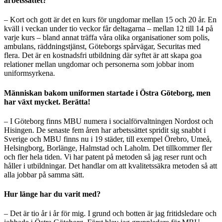
arbetssättet?
– Kort och gott är det en kurs för ungdomar mellan 15 och 20 år. En
kväll i veckan under tio veckor får deltagarna – mellan 12 till 14 på
varje kurs – bland annat träffa våra olika organisationer som polis,
ambulans, räddningstjänst, Göteborgs spårvägar, Securitas med
flera. Det är en kostnadsfri utbildning där syftet är att skapa goa
relationer mellan ungdomar och personerna som jobbar inom
uniformsyrkena.
Människan bakom uniformen startade i Östra Göteborg, men
har växt mycket. Berätta!
– I Göteborg finns MBU numera i socialförvaltningen Nordost och
Hisingen. De senaste fem åren har arbetssättet spridit sig snabbt i
Sverige och MBU finns nu i 19 städer, till exempel Örebro, Umeå,
Helsingborg, Borlänge, Halmstad och Laholm. Det tillkommer fler
och fler hela tiden. Vi har patent på metoden så jag reser runt och
håller i utbildningar. Det handlar om att kvalitetssäkra metoden så att
alla jobbar på samma sätt.
Hur länge har du varit med?
– Det är tio år i år för mig. I grund och botten är jag fritidsledare och