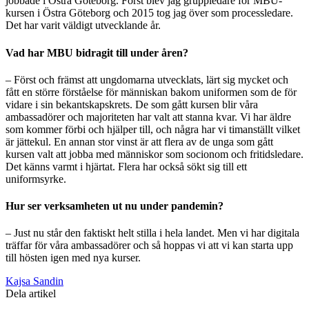
jobbade i Östra Göteborg. Först blev jag gruppledare för MBU-
kursen i Östra Göteborg och 2015 tog jag över som processledare.
Det har varit väldigt utvecklande år.
Vad har MBU bidragit till under åren?
– Först och främst att ungdomarna utvecklats, lärt sig mycket och
fått en större förståelse för människan bakom uniformen som de för
vidare i sin bekantskapskrets. De som gått kursen blir våra
ambassadörer och majoriteten har valt att stanna kvar. Vi har äldre
som kommer förbi och hjälper till, och några har vi timanställt vilket
är jättekul. En annan stor vinst är att flera av de unga som gått
kursen valt att jobba med människor som socionom och fritidsledare.
Det känns varmt i hjärtat. Flera har också sökt sig till ett
uniformsyrke.
Hur ser verksamheten ut nu under pandemin?
– Just nu står den faktiskt helt stilla i hela landet. Men vi har digitala
träffar för våra ambassadörer och så hoppas vi att vi kan starta upp
till hösten igen med nya kurser.
Kajsa Sandin
Dela artikel