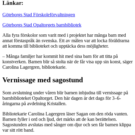
Länkar:
Göteborgs Stad Förskoleförvaltningen
Göteborgs Stad Opaltorgets barnbibliotek
Alla fyra förskolor som varit med i projektet har många barn med
annat förstaspråk än svenska. Ett av målen var att locka föräldrarna
att komma till biblioteket och upptäcka dess möjligheter.
– Många familjer har kommit hit med sina barn för att titta på
konstverken. Barnen blir så stolta när de får visa upp sin konst, säger
Carolina Lagergren, bibliotekarie.
Vernissage med sagostund
Som avslutning under våren blir barnen inbjudna till vernissage på
barnbiblioteket Opaltorget. Den här dagen är det dags för 3–6-
åringarna på avdelning Kristallen.
Bibliotekarie Carolina Lagergren läser Sagan om den röda vanten.
Barnen fyller i ord och ljud, det märks att de kan berättelsen.
Sagostunden avslutas med sånger om djur och sen får barnen klippa
var sitt rött band.