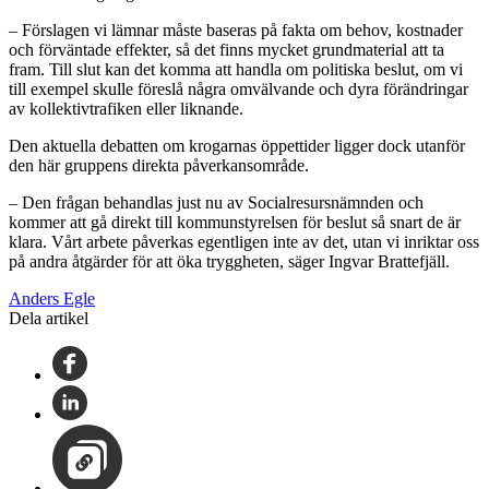
– Förslagen vi lämnar måste baseras på fakta om behov, kostnader
och förväntade effekter, så det finns mycket grundmaterial att ta
fram. Till slut kan det komma att handla om politiska beslut, om vi
till exempel skulle föreslå några omvälvande och dyra förändringar
av kollektivtrafiken eller liknande.
Den aktuella debatten om krogarnas öppettider ligger dock utanför
den här gruppens direkta påverkansområde.
– Den frågan behandlas just nu av Socialresursnämnden och
kommer att gå direkt till kommunstyrelsen för beslut så snart de är
klara. Vårt arbete påverkas egentligen inte av det, utan vi inriktar oss
på andra åtgärder för att öka tryggheten, säger Ingvar Brattefjäll.
Anders Egle
Dela artikel