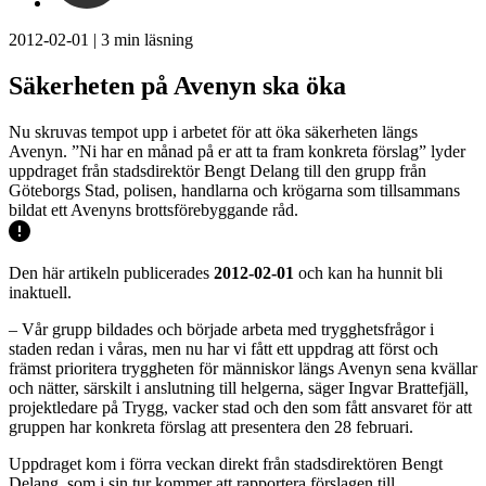
2012-02-01
|
3
min läsning
Säkerheten på Avenyn ska öka
Nu skruvas tempot upp i arbetet för att öka säkerheten längs
Avenyn. ”Ni har en månad på er att ta fram konkreta förslag” lyder
uppdraget från stadsdirektör Bengt Delang till den grupp från
Göteborgs Stad, polisen, handlarna och krögarna som tillsammans
bildat ett Avenyns brottsförebyggande råd.
Den här artikeln publicerades
2012-02-01
och kan ha hunnit bli
inaktuell.
– Vår grupp bildades och började arbeta med trygghetsfrågor i
staden redan i våras, men nu har vi fått ett uppdrag att först och
främst prioritera tryggheten för människor längs Avenyn sena kvällar
och nätter, särskilt i anslutning till helgerna, säger Ingvar Brattefjäll,
projektledare på Trygg, vacker stad och den som fått ansvaret för att
gruppen har konkreta förslag att presentera den 28 februari.
Uppdraget kom i förra veckan direkt från stadsdirektören Bengt
Delang, som i sin tur kommer att rapportera förslagen till