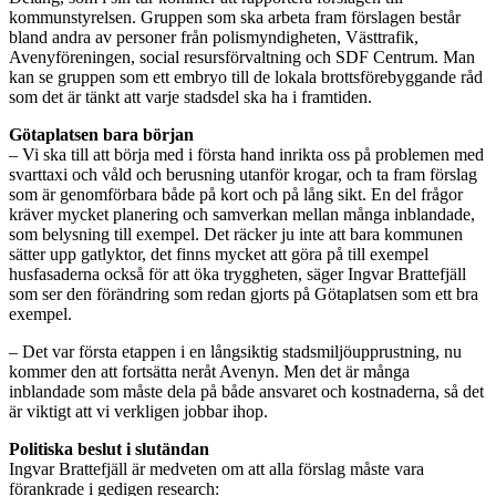
kommunstyrelsen. Gruppen som ska arbeta fram förslagen består
bland andra av personer från polismyndigheten, Västtrafik,
Avenyföreningen, social resursförvaltning och SDF Centrum. Man
kan se gruppen som ett embryo till de lokala brottsförebyggande råd
som det är tänkt att varje stadsdel ska ha i framtiden.
Götaplatsen bara början
– Vi ska till att börja med i första hand inrikta oss på problemen med
svarttaxi och våld och berusning utanför krogar, och ta fram förslag
som är genomförbara både på kort och på lång sikt. En del frågor
kräver mycket planering och samverkan mellan många inblandade,
som belysning till exempel. Det räcker ju inte att bara kommunen
sätter upp gatlyktor, det finns mycket att göra på till exempel
husfasaderna också för att öka tryggheten, säger Ingvar Brattefjäll
som ser den förändring som redan gjorts på Götaplatsen som ett bra
exempel.
– Det var första etappen i en långsiktig stadsmiljöupprustning, nu
kommer den att fortsätta neråt Avenyn. Men det är många
inblandade som måste dela på både ansvaret och kostnaderna, så det
är viktigt att vi verkligen jobbar ihop.
Politiska beslut i slutändan
Ingvar Brattefjäll är medveten om att alla förslag måste vara
förankrade i gedigen research: