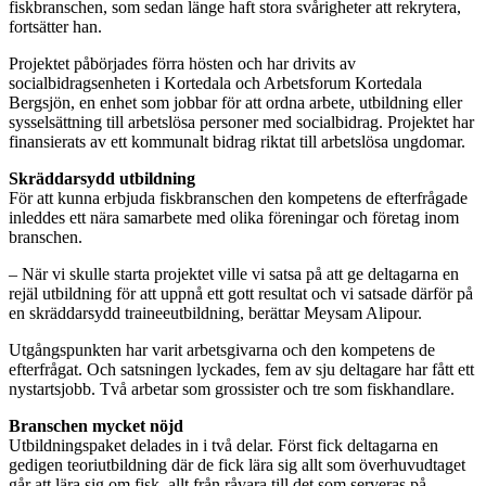
fiskbranschen, som sedan länge haft stora svårigheter att rekrytera,
fortsätter han.
Projektet påbörjades förra hösten och har drivits av
socialbidragsenheten i Kortedala och Arbetsforum Kortedala
Bergsjön, en enhet som jobbar för att ordna arbete, utbildning eller
sysselsättning till arbetslösa personer med socialbidrag. Projektet har
finansierats av ett kommunalt bidrag riktat till arbetslösa ungdomar.
Skräddarsydd utbildning
För att kunna erbjuda fiskbranschen den kompetens de efterfrågade
inleddes ett nära samarbete med olika föreningar och företag inom
branschen.
– När vi skulle starta projektet ville vi satsa på att ge deltagarna en
rejäl utbildning för att uppnå ett gott resultat och vi satsade därför på
en skräddarsydd traineeutbildning, berättar Meysam Alipour.
Utgångspunkten har varit arbetsgivarna och den kompetens de
efterfrågat. Och satsningen lyckades, fem av sju deltagare har fått ett
nystartsjobb. Två arbetar som grossister och tre som fiskhandlare.
Branschen mycket nöjd
Utbildningspaket delades in i två delar. Först fick deltagarna en
gedigen teoriutbildning där de fick lära sig allt som överhuvudtaget
går att lära sig om fisk, allt från råvara till det som serveras på