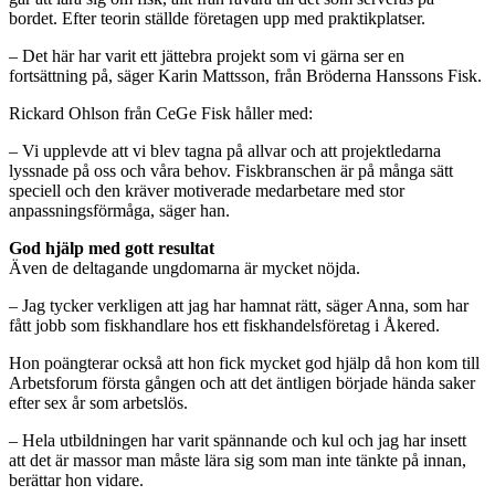
bordet. Efter teorin ställde företagen upp med praktikplatser.
– Det här har varit ett jättebra projekt som vi gärna ser en
fortsättning på, säger Karin Mattsson, från Bröderna Hanssons Fisk.
Rickard Ohlson från CeGe Fisk håller med:
– Vi upplevde att vi blev tagna på allvar och att projektledarna
lyssnade på oss och våra behov. Fiskbranschen är på många sätt
speciell och den kräver motiverade medarbetare med stor
anpassningsförmåga, säger han.
God hjälp med gott resultat
Även de deltagande ungdomarna är mycket nöjda.
– Jag tycker verkligen att jag har hamnat rätt, säger Anna, som har
fått jobb som fiskhandlare hos ett fiskhandelsföretag i Åkered.
Hon poängterar också att hon fick mycket god hjälp då hon kom till
Arbetsforum första gången och att det äntligen började hända saker
efter sex år som arbetslös.
– Hela utbildningen har varit spännande och kul och jag har insett
att det är massor man måste lära sig som man inte tänkte på innan,
berättar hon vidare.