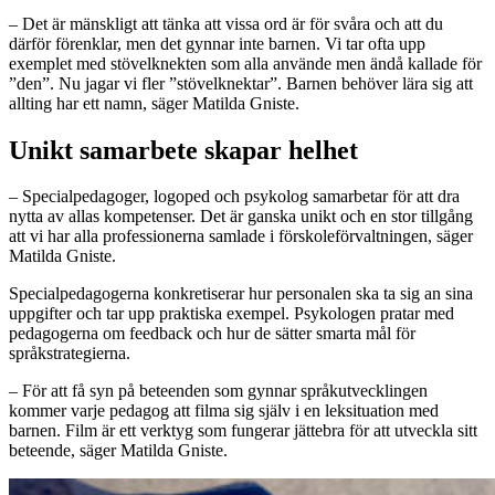
– Det är mänskligt att tänka att vissa ord är för svåra och att du
därför förenklar, men det gynnar inte barnen. Vi tar ofta upp
exemplet med stövelknekten som alla använde men ändå kallade för
”den”. Nu jagar vi fler ”stövelknektar”. Barnen behöver lära sig att
allting har ett namn, säger Matilda Gniste.
Unikt samarbete skapar helhet
– Specialpedagoger, logoped och psykolog samarbetar för att dra
nytta av allas kompetenser. Det är ganska unikt och en stor tillgång
att vi har alla professionerna samlade i förskoleförvaltningen, säger
Matilda Gniste.
Specialpedagogerna konkretiserar hur personalen ska ta sig an sina
uppgifter och tar upp praktiska exempel. Psykologen pratar med
pedagogerna om feedback och hur de sätter smarta mål för
språkstrategierna.
– För att få syn på beteenden som gynnar språkutvecklingen
kommer varje pedagog att filma sig själv i en leksituation med
barnen. Film är ett verktyg som fungerar jättebra för att utveckla sitt
beteende, säger Matilda Gniste.