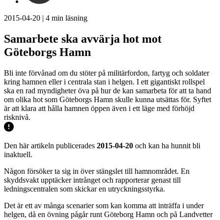
2015-04-20
|
4
min läsning
Samarbete ska avvärja hot mot
Göteborgs Hamn
Bli inte förvånad om du stöter på militärfordon, fartyg och soldater
kring hamnen eller i centrala stan i helgen. I ett gigantiskt rollspel
ska en rad myndigheter öva på hur de kan samarbeta för att ta hand
om olika hot som Göteborgs Hamn skulle kunna utsättas för. Syftet
är att klara att hålla hamnen öppen även i ett läge med förhöjd
risknivå.
Den här artikeln publicerades
2015-04-20
och kan ha hunnit bli
inaktuell.
Någon försöker ta sig in över stängslet till hamnområdet. En
skyddsvakt upptäcker intrånget och rapporterar genast till
ledningscentralen som skickar en utryckningsstyrka.
Det är ett av många scenarier som kan komma att inträffa i under
helgen, då en övning pågår runt Göteborg Hamn och på Landvetter