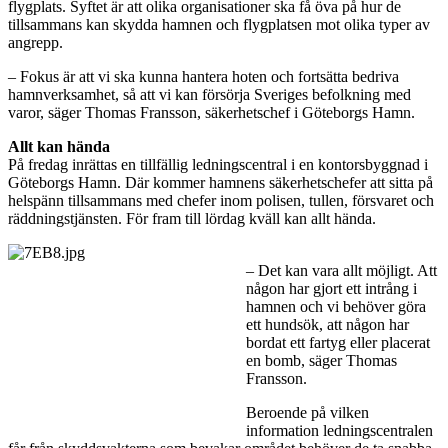
flygplats. Syftet är att olika organisationer ska få öva på hur de
tillsammans kan skydda hamnen och flygplatsen mot olika typer av
angrepp.
– Fokus är att vi ska kunna hantera hoten och fortsätta bedriva
hamnverksamhet, så att vi kan försörja Sveriges befolkning med
varor, säger Thomas Fransson, säkerhetschef i Göteborgs Hamn.
Allt kan hända
På fredag inrättas en tillfällig ledningscentral i en kontorsbyggnad i
Göteborgs Hamn. Där kommer hamnens säkerhetschefer att sitta på
helspänn tillsammans med chefer inom polisen, tullen, försvaret och
räddningstjänsten. För fram till lördag kväll kan allt hända.
– Det kan vara allt möjligt. Att
någon har gjort ett intrång i
hamnen och vi behöver göra
ett hundsök, att någon har
bordat ett fartyg eller placerat
en bomb, säger Thomas
Fransson.
Beroende på vilken
information ledningscentralen