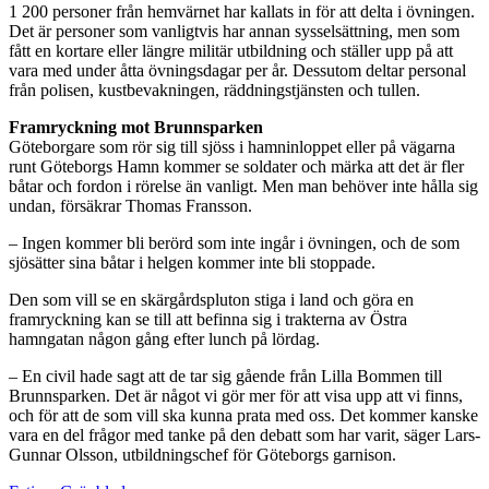
1 200 personer från hemvärnet har kallats in för att delta i övningen.
Det är personer som vanligtvis har annan sysselsättning, men som
fått en kortare eller längre militär utbildning och ställer upp på att
vara med under åtta övningsdagar per år. Dessutom deltar personal
från polisen, kustbevakningen, räddningstjänsten och tullen.
Framryckning mot Brunnsparken
Göteborgare som rör sig till sjöss i hamninloppet eller på vägarna
runt Göteborgs Hamn kommer se soldater och märka att det är fler
båtar och fordon i rörelse än vanligt. Men man behöver inte hålla sig
undan, försäkrar Thomas Fransson.
– Ingen kommer bli berörd som inte ingår i övningen, och de som
sjösätter sina båtar i helgen kommer inte bli stoppade.
Den som vill se en skärgårdspluton stiga i land och göra en
framryckning kan se till att befinna sig i trakterna av Östra
hamngatan någon gång efter lunch på lördag.
– En civil hade sagt att de tar sig gående från Lilla Bommen till
Brunnsparken. Det är något vi gör mer för att visa upp att vi finns,
och för att de som vill ska kunna prata med oss. Det kommer kanske
vara en del frågor med tanke på den debatt som har varit, säger Lars-
Gunnar Olsson, utbildningschef för Göteborgs garnison.