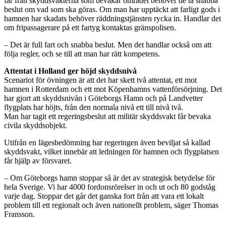
får från skyddsvakterna som bevakar området behöver de ta snabba
beslut om vad som ska göras. Om man har upptäckt att farligt gods i
hamnen har skadats behöver räddningstjänsten rycka in. Handlar det
om fripassagerare på ett fartyg kontaktas gränspolisen.
– Det är full fart och snabba beslut. Men det handlar också om att
följa regler, och se till att man har rätt kompetens.
Attentat i Holland ger höjd skyddsnivå
Scenariot för övningen är att det har skett två attentat, ett mot
hamnen i Rotterdam och ett mot Köpenhamns vattenförsörjning. Det
har gjort att skyddsnivån i Göteborgs Hamn och på Landvetter
flygplats har höjts, från den normala nivå ett till nivå två.
Man har tagit ett regeringsbeslut att militär skyddsvakt får bevaka
civila skyddsobjekt.
Utifrån en lägesbedömning har regeringen även beviljat så kallad
skyddsvakt, vilket innebär att ledningen för hamnen och flygplatsen
får hjälp av försvaret.
– Om Göteborgs hamn stoppar så är det av strategisk betydelse för
hela Sverige. Vi har 4000 fordonsrörelser in och ut och 80 godståg
varje dag. Stoppar det går det ganska fort från att vara ett lokalt
problem till ett regionalt och även nationellt problem, säger Thomas
Fransson.