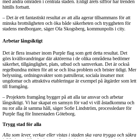
med andra områden i centrala staden. Enligt årets siffror har trenden
hittills fortsatt.
– Det är ett fantastiskt resultat av att alla agerar tillsammans för att
minska brottsligheten och öka både säkerheten och tryggheten för
stadens medborgare, säger Ola Skogsberg, kommunpolis i city.
Arbetar långsiktigt
Det är flera insatser inom Purple flag som gett detta resultat. Det
görs kvällsvandringar där aktörerna i de olika områdena bedömer
säkerhet, tillgänglighet, plats, utbud och samverkan. Det är också
regelbundna möten för att se och lösa problem och brister tidigt. Mer
belysning, ordningsvakter som patrullerar, sociala insatser mot
ungdomar och attraktiva etableringar är exempel på åtgärder som lett
till framgång.
– Projektets framgång bygger på att alla tar ansvar och arbetar
långsiktigt. Vi har skapat en samsyn för vad vi vill åstadkomma och
nu ror alla åt samma håll, säger Sofie Lindström, processledare för
Purple flag för Innerstaden Göteborg.
Trygg stad för alla
Alla som lever, verkar eller vistas i staden ska vara trygga och säkra