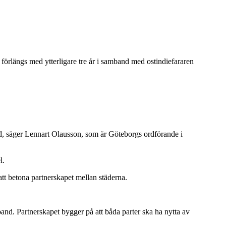
örlängs med ytterligare tre år i samband med ostindiefararen
od, säger Lennart Olausson, som är Göteborgs ordförande i
l.
att betona partnerskapet mellan städerna.
band. Partnerskapet bygger på att båda parter ska ha nytta av