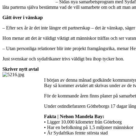
– Sidas nya samarbetsprogram med Sydafri
låta parterna själva bestämma vad de vill samarbete om och att man a
Gått över i vänskap
– Efter sex år är det inte längre ett partnerskap – det är vänskap, sä
Hon menar att det är väldigt viktigt att människor träffas och ser vara
– Utan personliga relationer blir inte projekt framgångsrika, menar He
Just svenskar och sydafrikaner trivs väldigt bra ihop tycker hon.
Skriver nytt avtal
I början av denna månad godkände kommunstyrel
Bay så kommer avtalet att skrivas under av de tv
För de kommande åren finns planer på samarbete
Under ostindiefararen Götheborgs 17 dagar lång
Fakta
|
Nelson Mandela Bay:
• Ligger 10.000 kilometer från Göteborg
• Har en befolkning på 1,5 miljoner människor
• Är Sydafrikas femte största stad