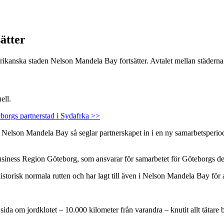
ätter
anska staden Nelson Mandela Bay fortsätter. Avtalet mellan städerna f
ell.
orgs partnerstad i Sydafrka >>
 i Nelson Mandela Bay så seglar partnerskapet in i en ny samarbetsperi
ness Region Göteborg, som ansvarar för samarbetet för Göteborgs de
historisk normala rutten och har lagt till även i Nelson Mandela Bay för 
sida om jordklotet – 10.000 kilometer från varandra – knutit allt tätare 