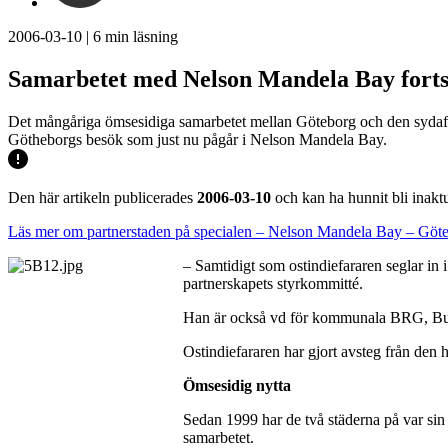
2006-03-10
|
6
min läsning
Samarbetet med Nelson Mandela Bay forts
Det mångåriga ömsesidiga samarbetet mellan Göteborg och den sydafrik
Götheborgs besök som just nu pågår i Nelson Mandela Bay.
Den här artikeln publicerades
2006-03-10
och kan ha hunnit bli inaktu
Läs mer om partnerstaden på specialen – Nelson Mandela Bay – Göteb
– Samtidigt som ostindiefararen seglar in
partnerskapets styrkommitté.
Han är också vd för kommunala BRG, Busi
Ostindiefararen har gjort avsteg från den 
Ömsesidig nytta
Sedan 1999 har de två städerna på var sin 
samarbetet.