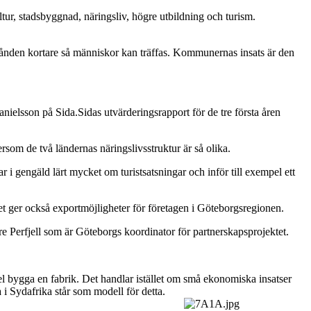
ur, stadsbyggnad, näringsliv, högre utbildning och turism.
avstånden kortare så människor kan träffas. Kommunernas insats är den
nielsson på Sida.Sidas utvärderingsrapport för de tre första åren
ersom de två ländernas näringslivsstruktur är så olika.
i gengäld lärt mycket om turistsatsningar och inför till exempel ett
t ger också exportmöjligheter för företagen i Göteborgsregionen.
Sture Perfjell som är Göteborgs koordinator för partnerskapsprojektet.
mpel bygga en fabrik. Det handlar istället om små ekonomiska insatser
 i Sydafrika står som modell för detta.