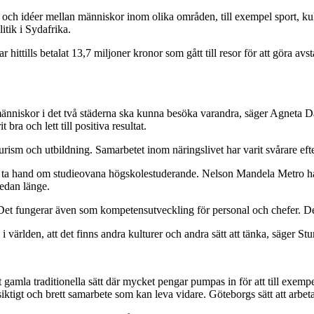
och idéer mellan människor inom olika områden, till exempel sport, kult
itik i Sydafrika.
r hittills betalat 13,7 miljoner kronor som gått till resor för att göra 
människor i det två städerna ska kunna besöka varandra, säger Agneta Da
t bra och lett till positiva resultat.
 turism och utbildning. Samarbetet inom näringslivet har varit svårare eft
tt ta hand om studieovana högskolestuderande. Nelson Mandela Metro har 
sedan länge.
 Det fungerar även som kompetensutveckling för personal och chefer. De
vi i världen, att det finns andra kulturer och andra sätt att tänka, säger 
et gamla traditionella sätt där mycket pengar pumpas in för att till exe
iktigt och brett samarbete som kan leva vidare. Göteborgs sätt att arbeta