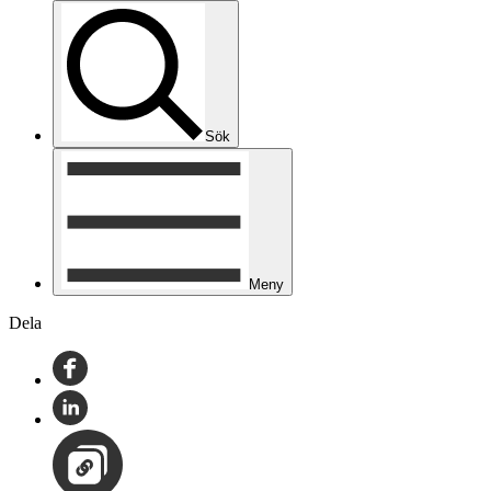
Sök
Meny
Dela