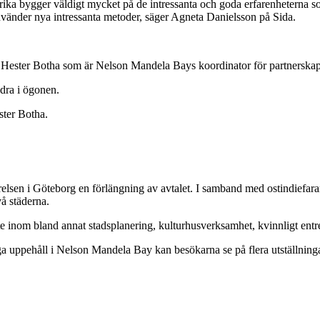
ka bygger väldigt mycket på de intressanta och goda erfarenheterna so
nvänder nya intressanta metoder, säger Agneta Danielsson på Sida.
ger Hester Botha som är Nelson Mandela Bays koordinator för partnerskap
ndra i ögonen.
ster Botha.
sen i Göteborg en förlängning av avtalet. I samband med ostindiefar
å städerna.
 inom bland annat stadsplanering, kulturhusverksamhet, kvinnligt ent
a uppehåll i Nelson Mandela Bay kan besökarna se på flera utställning