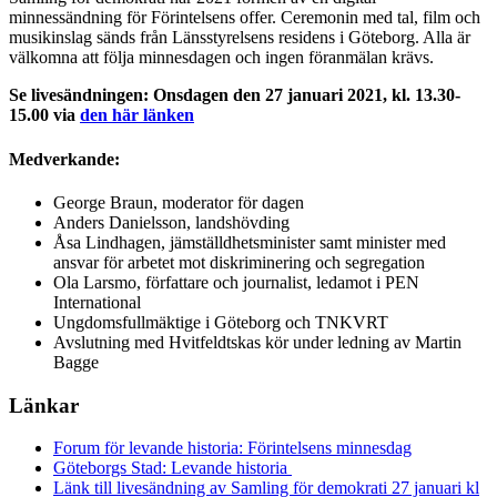
minnessändning för Förintelsens offer. Ceremonin med tal, film och
musikinslag sänds från Länsstyrelsens residens i Göteborg. Alla är
välkomna att följa minnesdagen och ingen föranmälan krävs.
Se livesändningen: Onsdagen den 27 januari 2021, kl. 13.30-
15.00 via
den här länken
Medverkande:
George Braun, moderator för dagen
Anders Danielsson, landshövding
Åsa Lindhagen, jämställdhetsminister samt minister med
ansvar för arbetet mot diskriminering och segregation
Ola Larsmo, författare och journalist, ledamot i PEN
International
Ungdomsfullmäktige i Göteborg och TNKVRT
Avslutning med Hvitfeldtskas kör under ledning av Martin
Bagge
Länkar
Forum för levande historia: Förintelsens minnesdag
Göteborgs Stad: Levande historia
Länk till livesändning av Samling för demokrati 27 januari kl