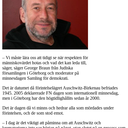
– Vi måste lära oss att tidigt se när respekten för
människovärdet hotas och vad det kan leda till,
säger, säger George Braun från Judiska
församlingen i Göteborg och moderator på
minnesdagen Samling för demokrati.
Det är datumet då förintelselägret Auschwitz-Birkenau befriades
1945. 2005 deklarerade FN dagen som internationell minnesdag,
men i Göteborg har den högtidlighållits sedan år 2000.
Det är dagen då vi minns och hedrar alla som mördades under
förintelsen, och de som stod emot.
– I dag är det viktigt att påminna om att Auschwitz och
krematorierna inte var början på något, utan slutet på en process som