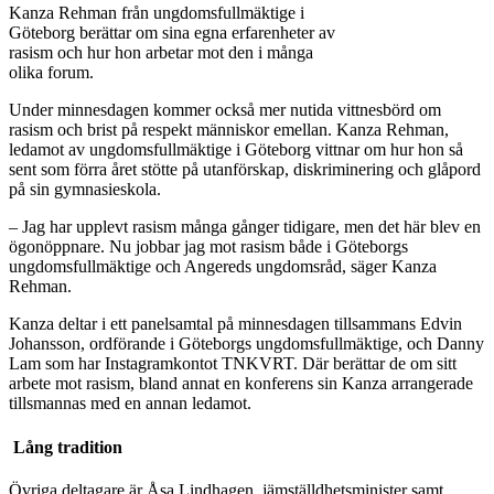
Kanza Rehman från ungdomsfullmäktige i
Göteborg berättar om sina egna erfarenheter av
rasism och hur hon arbetar mot den i många
olika forum.
Under minnesdagen kommer också mer nutida vittnesbörd om
rasism och brist på respekt människor emellan. Kanza Rehman,
ledamot av ungdomsfullmäktige i Göteborg vittnar om hur hon så
sent som förra året stötte på utanförskap, diskriminering och glåpord
på sin gymnasieskola.
– Jag har upplevt rasism många gånger tidigare, men det här blev en
ögonöppnare. Nu jobbar jag mot rasism både i Göteborgs
ungdomsfullmäktige och Angereds ungdomsråd, säger Kanza
Rehman.
Kanza deltar i ett panelsamtal på minnesdagen tillsammans Edvin
Johansson, ordförande i Göteborgs ungdomsfullmäktige, och Danny
Lam som har Instagramkontot TNKVRT. Där berättar de om sitt
arbete mot rasism, bland annat en konferens sin Kanza arrangerade
tillsmannas med en annan ledamot.
Lång tradition
Övriga deltagare är Åsa Lindhagen, jämställdhetsminister samt