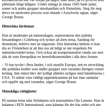
påbörjats långt tidigare. Under många år innan 1945 hade judar,
romer och andra grupper misshandlats och förnedrats. Steg för steg
drevs en medveten process som slutade i Auschwitz ugnar, säger
George Braun.
Historiska lärdomar
Han är moderater på minnesdagen, representerar den judiska
församlingen i Göteborg och tycker att årets tema, Samling för
demokrati, behövs mer än någonsin. Den historiska lärdom vi kan
dra av Förintelsen är att lära oss att tidigt se när respekten för
människovärdet hotas. Och också att kompromisslöst vända oss mot
alla de som förespråkar en herrefolksmentalitet i alla dess former.
– Vi har tyvärr i flera länder, i och utanför Europa, sett en utveckling
där politiska krafter som ställer grupper mot varandra återigen vinner
terräng. Inte minst blev det tydligt alldeles nyligen med händelserna i
USA. Vi måste vara väldigt uppmärksamma på har man samtalar
och uppför sig mot varandra, säger George Braun.
Mänskliga rättigheter
På samma tema talar författaren och journalisten Ola Larsmo. Han är
ledamot i PEN International, som kämpar för det fria ordet och ger