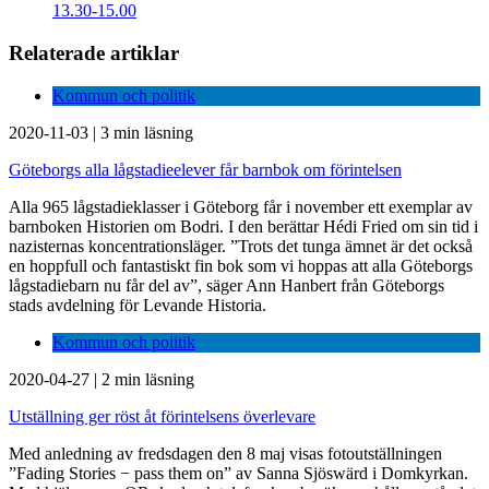
13.30-15.00
Relaterade artiklar
Kommun och politik
2020-11-03
|
3 min läsning
Göteborgs alla lågstadieelever får barnbok om förintelsen
Alla 965 lågstadieklasser i Göteborg får i november ett exemplar av
barnboken Historien om Bodri. I den berättar Hédi Fried om sin tid i
nazisternas koncentrationsläger. ”Trots det tunga ämnet är det också
en hoppfull och fantastiskt fin bok som vi hoppas att alla Göteborgs
lågstadiebarn nu får del av”, säger Ann Hanbert från Göteborgs
stads avdelning för Levande Historia.
Kommun och politik
2020-04-27
|
2 min läsning
Utställning ger röst åt förintelsens överlevare
Med anledning av fredsdagen den 8 maj visas fotoutställningen
”Fading Stories − pass them on” av Sanna Sjöswärd i Domkyrkan.