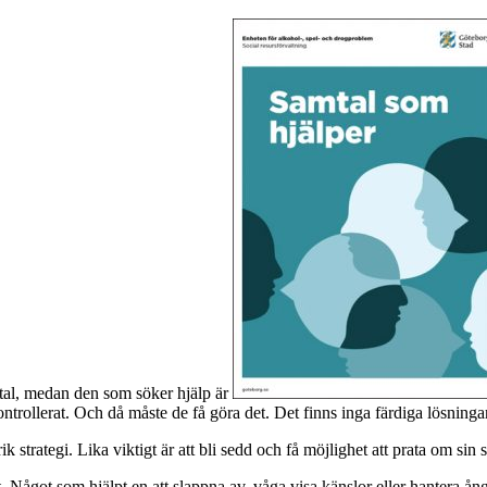
mtal, medan den som söker hjälp är
ontrollerat. Och då måste de få göra det. Det finns inga färdiga lösning
 strategi. Lika viktigt är att bli sedd och få möjlighet att prata om sin s
gt. Något som hjälpt en att slappna av, våga visa känslor eller hantera å