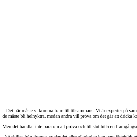
– Det här måste vi komma fram till tillsammans. Vi är experter på sa
de måste bli helnyktra, medan andra vill pröva om det går att dricka k
Men det handlar inte bara om att pröva och till slut hitta en framgångsrik
-Att skiljas från drogen, spelandet eller alkoholen kan vara jättejobbi