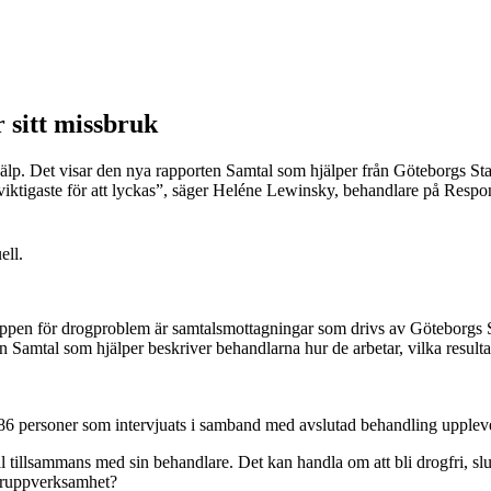
r sitt missbruk
älp. Det visar den nya rapporten Samtal som hjälper från Göteborgs Sta
 viktigaste för att lyckas”, säger Heléne Lewinsky, behandlare på Respo
ell.
en för drogproblem är samtalsmottagningar som drivs av Göteborgs St
orten Samtal som hjälper beskriver behandlarna hur de arbetar, vilka resul
786 personer som intervjuats i samband med avslutad behandling upplever 
tillsammans med sin behandlare. Det kan handla om att bli drogfri, sluta 
r gruppverksamhet?