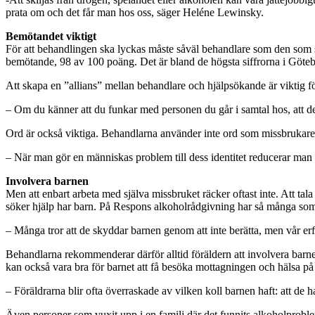
prata om och det får man hos oss, säger Heléne Lewinsky.
Bemötandet viktigt
För att behandlingen ska lyckas måste såväl behandlare som den som sök
bemötande, 98 av 100 poäng. Det är bland de högsta siffrorna i Göteb
Att skapa en ”allians” mellan behandlare och hjälpsökande är viktig 
– Om du känner att du funkar med personen du går i samtal hos, att d
Ord är också viktiga. Behandlarna använder inte ord som missbrukare e
– När man gör en människas problem till dess identitet reducerar man
Involvera barnen
Men att enbart arbeta med själva missbruket räcker oftast inte. Att 
söker hjälp har barn. På Respons alkoholrådgivning har så många som en
– Många tror att de skyddar barnen genom att inte berätta, men vår erfa
Behandlarna rekommenderar därför alltid föräldern att involvera barne
kan också vara bra för barnet att få besöka mottagningen och hälsa p
– Föräldrarna blir ofta överraskade av vilken koll barnen haft: att de ha
Även personer som vuxit upp i en familj där det funnits alkoholprobl