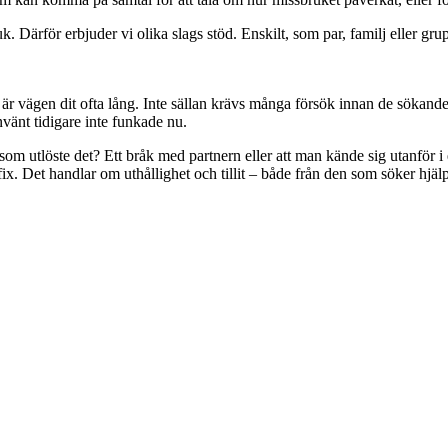
ruk. Därför erbjuder vi olika slags stöd. Enskilt, som par, familj eller gr
ta, är vägen dit ofta lång. Inte sällan krävs många försök innan de sökan
nvänt tidigare inte funkade nu.
t som utlöste det? Ett bråk med partnern eller att man kände sig utanför i 
ck-fix. Det handlar om uthållighet och tillit – både från den som söker h