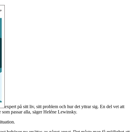
expert på sitt liv, sitt problem och hur det yttrar sig. En del vet att
ar som passar alla, säger Heléne Lewinsky.
ituation.
ngest behöver nu ersättas av något annat. Det måste man få möjlighet att