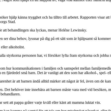
er hjälp känna trygghet och ha tilltro till arbetet. Rapporten visar att
orgs Stad.
för att behandlingen ska lyckas, menar Heléne Lewinsky.
en ser dina behov, lyssnar på dig på ett sätt som är hjälpsamt så komm
ller alkoholist.
 alla styrkorna personen har, vi försöker lyfta fram styrkorna och job
tala om hur kommunikationen i familjen och samspelet mellan familjemed
 fjärdedel små barn. Det är vanligt att den som har alkohol-, spel- ell
renhet är att barnen ändå alltid märker att något är fel, även om de kansk
n. Det behöver inte innebära att barnen måste vara med vid besöken, men
å behandlaren.
r sett att pappa gråter varje kväll eller känt att mamma luktat vin.
em kan komma på samtal för att tala om hur missbruket påverkat, eller 