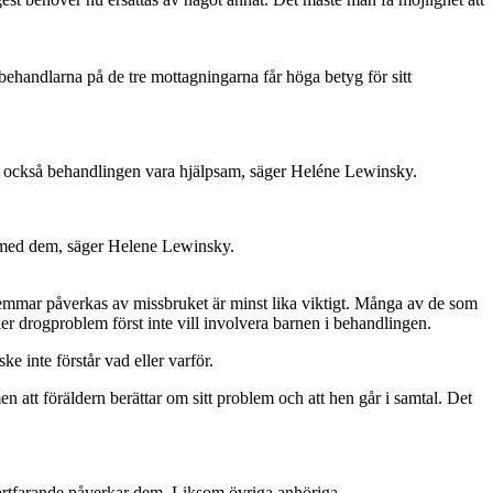
 behandlarna på de tre mottagningarna får höga betyg för sitt
er också behandlingen vara hjälpsam, säger Heléne Lewinsky.
ba med dem, säger Helene Lewinsky.
lemmar påverkas av missbruket är minst lika viktigt. Många av de som
er drogproblem först inte vill involvera barnen i behandlingen.
e inte förstår vad eller varför.
 att föräldern berättar om sitt problem och att hen går i samtal. Det
fortfarande påverkar dem. Liksom övriga anhöriga.