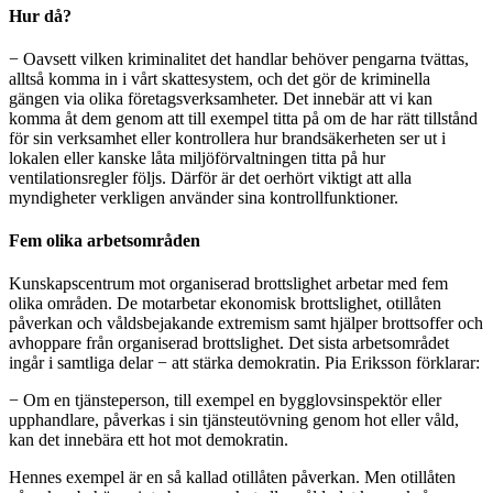
Hur då?
− Oavsett vilken kriminalitet det handlar behöver pengarna tvättas,
alltså komma in i vårt skattesystem, och det gör de kriminella
gängen via olika företagsverksamheter. Det innebär att vi kan
komma åt dem genom att till exempel titta på om de har rätt tillstånd
för sin verksamhet eller kontrollera hur brandsäkerheten ser ut i
lokalen eller kanske låta miljöförvaltningen titta på hur
ventilationsregler följs. Därför är det oerhört viktigt att alla
myndigheter verkligen använder sina kontrollfunktioner.
Fem olika arbetsområden
Kunskapscentrum mot organiserad brottslighet arbetar med fem
olika områden. De motarbetar ekonomisk brottslighet, otillåten
påverkan och våldsbejakande extremism samt hjälper brottsoffer och
avhoppare från organiserad brottslighet. Det sista arbetsområdet
ingår i samtliga delar − att stärka demokratin. Pia Eriksson förklarar:
− Om en tjänsteperson, till exempel en bygglovsinspektör eller
upphandlare, påverkas i sin tjänsteutövning genom hot eller våld,
kan det innebära ett hot mot demokratin.
Hennes exempel är en så kallad otillåten påverkan. Men otillåten