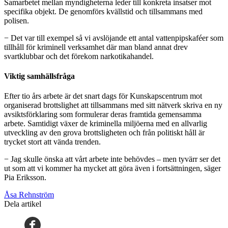
Samarbetet mellan myndigheterna leder till konkreta insatser mot
specifika objekt. De genomförs kvällstid och tillsammans med
polisen.
− Det var till exempel så vi avslöjande ett antal vattenpipskaféer som
tillhåll för kriminell verksamhet där man bland annat drev
svartklubbar och det förekom narkotikahandel.
Viktig samhällsfråga
Efter tio års arbete är det snart dags för Kunskapscentrum mot
organiserad brottslighet att tillsammans med sitt nätverk skriva en ny
avsiktsförklaring som formulerar deras framtida gemensamma
arbete. Samtidigt växer de kriminella miljöerna med en allvarlig
utveckling av den grova brottsligheten och från politiskt håll är
trycket stort att vända trenden.
− Jag skulle önska att vårt arbete inte behövdes – men tyvärr ser det
ut som att vi kommer ha mycket att göra även i fortsättningen, säger
Pia Eriksson.
Åsa Rehnström
Dela artikel