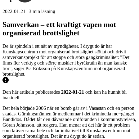
2022-01-21
|
3
min läsning
Samverkan – ett kraftigt vapen mot
organiserad brottslighet
De är spindeln i ett nät av myndigheter. I drygt tio år har
Kunskapscentrum mot organiserad brottslighet stöttat och drivit
samverkansprojekt för att stoppa och störa gängkriminalitet: ”Det
finns fler verktyg och större muskler i byråkratin än man kanske
tror”, säger Pia Eriksson på Kunskapscentrum mot organiserad
brottslighet.
Den här artikeln publicerades
2022-01-21
och kan ha hunnit bli
inaktuell.
Det hela började 2006 när en bomb går av i Vasastan och en person
skadas. Gärningsmännen är medlemmar i det kriminella mc−gänget
Bandidos. Dådet får den dåvarande ordföranden i kommunstyrelsen,
Göran Johnsson, att reagera. Han menar att det här är ett problem
som kräver samarbete och tar initiativet till Kunskapscentrum mot
organiserad brottslighet. Det är nu drygt tio år sedan.