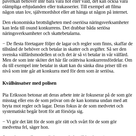
påverkan behöver inte bara vara hot eller våld, det kan också vara
olämpliga erbjudanden eller trakasserier. Till exempel att filma
någon utan lov, självmordshot eller att hänga ut någon på internet.
Den ekonomiska brottsligheten med oseriösa näringsverksamheter
kan leda till osund konkurrens. Det drabbar båda seriösa
näringsverksamheter och skattebetalarna.
− De flesta företagare följer de lagar och regler som finns, skaffar de
tillstånd de behöver och betalar in skatter och avgifter. Så ser den
svenska välfärdsmodellen ut och det är så vi betalar in vår välfärd.
Men de som inte sköter det här får orättvisa konkurrensfördelar. Om
du till exempel inte betalar in skatt kan du sänka dina priser till en
nivå som inte går att konkurra med för dem som är seriösa.
Kvällsinsatser med polisen
Pia Eriksson betonar att deras arbete inte är fokuserar på de som gör
misstag eller ens de som prövar om de kan komma undan med att
bryta mot regler och lagar. Deras fokus är de som medvetet och
systematiskt begår brott för att försörja sig.
− Vi gör det lätt för de som gör rätt och svårt för de som gör
medvetna fel, säger hon.