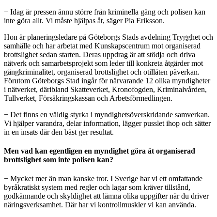
− Idag är pressen ännu större från kriminella gäng och polisen kan
inte göra allt. Vi måste hjälpas åt, säger Pia Eriksson.
Hon är planeringsledare på Göteborgs Stads avdelning Trygghet och
samhälle och har arbetat med Kunskapscentrum mot organiserad
brottslighet sedan starten. Deras uppdrag är att stödja och driva
nätverk och samarbetsprojekt som leder till konkreta åtgärder mot
gängkriminalitet, organiserad brottslighet och otillåten påverkan.
Förutom Göteborgs Stad ingår för närvarande 12 olika myndigheter
i nätverket, däribland Skatteverket, Kronofogden, Kriminalvården,
Tullverket, Försäkringskassan och Arbetsförmedlingen.
− Det finns en väldig styrka i myndighetsöverskridande samverkan.
Vi hjälper varandra, delar information, lägger pusslet ihop och sätter
in en insats där den bäst ger resultat.
Men vad kan egentligen en myndighet göra åt organiserad
brottslighet som inte polisen kan?
− Mycket mer än man kanske tror. I Sverige har vi ett omfattande
byråkratiskt system med regler och lagar som kräver tillstånd,
godkännande och skyldighet att lämna olika uppgifter när du driver
näringsverksamhet. Där har vi kontrollmuskler vi kan använda.