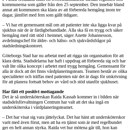
kommunerna som gäller från den 25 september. Den innebär bland
annat att kommunen ska klara av att förbereda hemgång inom tre
dagar, jämfört med fem som gällt tidigare.
– Vi har ett gemensamt mål om att patienter inte ska ligga kvar på
sjukhus när de är färdigbehandlade. Alla ska få en trygg och säker
hemgång med rätt stöd i hemmet, säger Anette Johannesson,
avdelningschef för äldre- och hälso- och sjukvårdsfrågor på
stadsledningskontoret.
Göteborgs Stad har nu arbetat med att rigga sin organisation för att
klara detta. Stadsdelarna har haft i uppdrag att förbereda sig och har
valt lite olika koncept i arbetet med trygg hemgång. Gemensamt för
alla är dock att det finns vårdplaneringsteam. Teamen består av olika
specialiteter och träffas med patienten när det är dags för utskrivning
för att planera fortsatt behov av vård och stöd utanför sjukhuset.
Har fått ett positivt mottagande
Det är så undersköterskan Raida Kassab kommer in i bilden när
stadsdelsförvaltningen Centrum har valt att det ska ingå en
undersköterska i vårdplaneringsteamet.
– Det har visat sig vara jättelyckat. Det har hänt att undersköterskor
varit med även förut, men att ha en tjänst som är med regelbundet
ger en helt annan styrka. Raida vet hur mötena går till, hon kan