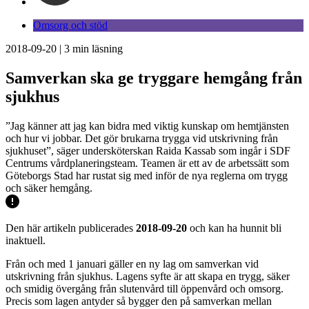
Omsorg och stöd
2018-09-20
|
3
min läsning
Samverkan ska ge tryggare hemgång från
sjukhus
”Jag känner att jag kan bidra med viktig kunskap om hemtjänsten
och hur vi jobbar. Det gör brukarna trygga vid utskrivning från
sjukhuset”, säger undersköterskan Raida Kassab som ingår i SDF
Centrums vårdplaneringsteam. Teamen är ett av de arbetssätt som
Göteborgs Stad har rustat sig med inför de nya reglerna om trygg
och säker hemgång.
Den här artikeln publicerades
2018-09-20
och kan ha hunnit bli
inaktuell.
Från och med 1 januari gäller en ny lag om samverkan vid
utskrivning från sjukhus. Lagens syfte är att skapa en trygg, säker
och smidig övergång från slutenvård till öppenvård och omsorg.
Precis som lagen antyder så bygger den på samverkan mellan