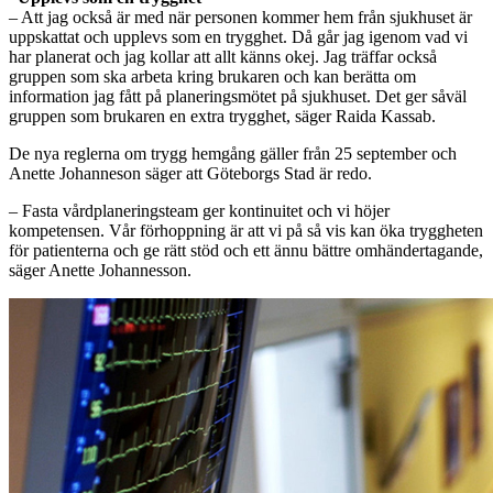
– Att jag också är med när personen kommer hem från sjukhuset är
uppskattat och upplevs som en trygghet. Då går jag igenom vad vi
har planerat och jag kollar att allt känns okej. Jag träffar också
gruppen som ska arbeta kring brukaren och kan berätta om
information jag fått på planeringsmötet på sjukhuset. Det ger såväl
gruppen som brukaren en extra trygghet, säger Raida Kassab.
De nya reglerna om trygg hemgång gäller från 25 september och
Anette Johanneson säger att Göteborgs Stad är redo.
– Fasta vårdplaneringsteam ger kontinuitet och vi höjer
kompetensen. Vår förhoppning är att vi på så vis kan öka tryggheten
för patienterna och ge rätt stöd och ett ännu bättre omhändertagande,
säger Anette Johannesson.