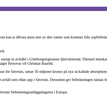
om kan ta tillvara ännu mer av den värme som kommer från sopförbrän
ell.
en energi ur avfallet i Göteborgsregionens fjärrvärmenät. Därmed minsk
 säger Renovas vd Christian Baarlid.
rar för Sävenäs, satsar 50 miljoner kronor på nya så kallade absorpti
 avfall som eldas upp i Sävenäs. Dessutom ger förbränningen nästan f
tivaste förbränningsanläggningarna i Europa.