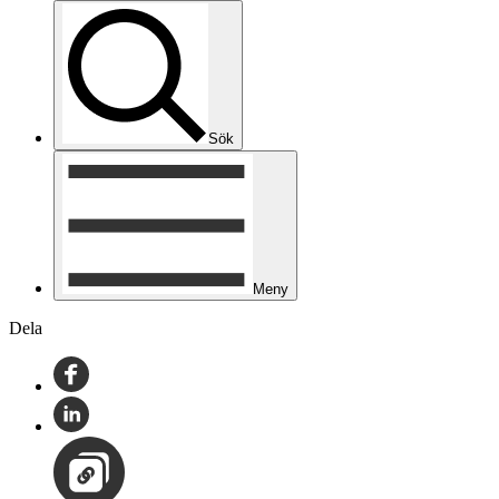
Sök
Meny
Dela