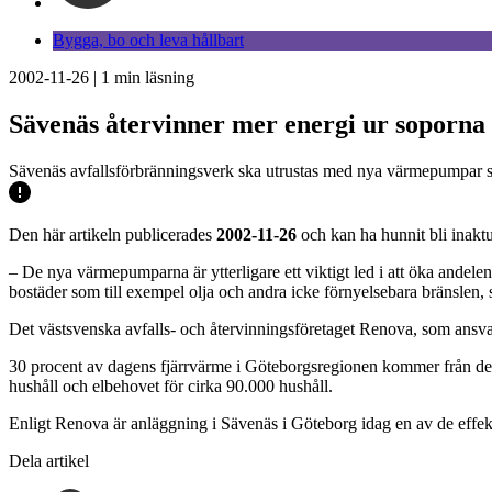
Bygga, bo och leva hållbart
2002-11-26
|
1
min läsning
Sävenäs återvinner mer energi ur soporna
Sävenäs avfallsförbränningsverk ska utrustas med nya värmepumpar s
Den här artikeln publicerades
2002-11-26
och kan ha hunnit bli inaktu
– De nya värmepumparna är ytterligare ett viktigt led i att öka andel
bostäder som till exempel olja och andra icke förnyelsebara bränslen,
Det västsvenska avfalls- och återvinningsföretaget Renova, som ansva
30 procent av dagens fjärrvärme i Göteborgsregionen kommer från det
hushåll och elbehovet för cirka 90.000 hushåll.
Enligt Renova är anläggning i Sävenäs i Göteborg idag en av de effek
Dela artikel