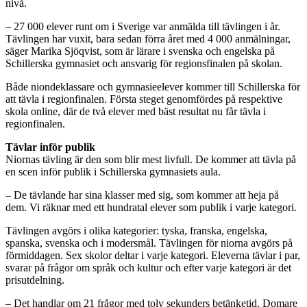
nivå.
– 27 000 elever runt om i Sverige var anmälda till tävlingen i år.
Tävlingen har vuxit, bara sedan förra året med 4 000 anmälningar,
säger Marika Sjöqvist, som är lärare i svenska och engelska på
Schillerska gymnasiet och ansvarig för regionsfinalen på skolan.
Både niondeklassare och gymnasieelever kommer till Schillerska för
att tävla i regionfinalen. Första steget genomfördes på respektive
skola online, där de två elever med bäst resultat nu får tävla i
regionfinalen.
Tävlar inför publik
Niornas tävling är den som blir mest livfull. De kommer att tävla på
en scen inför publik i Schillerska gymnasiets aula.
– De tävlande har sina klasser med sig, som kommer att heja på
dem. Vi räknar med ett hundratal elever som publik i varje kategori.
Tävlingen avgörs i olika kategorier: tyska, franska, engelska,
spanska, svenska och i modersmål. Tävlingen för niorna avgörs på
förmiddagen. Sex skolor deltar i varje kategori. Eleverna tävlar i par,
svarar på frågor om språk och kultur och efter varje kategori är det
prisutdelning.
– Det handlar om 21 frågor med tolv sekunders betänketid. Domare