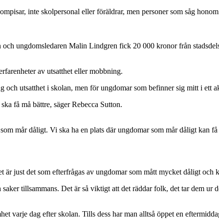
a kompisar, inte skolpersonal eller föräldrar, men personer som såg ho
och ungdomsledaren Malin Lindgren fick 20 000 kronor från stadsdelsf
farenheter av utsatthet eller mobbning.
och utsatthet i skolan, men för ungdomar som befinner sig mitt i ett a
ska få må bättre, säger Rebecca Sutton.
som mår dåligt. Vi ska ha en plats där ungdomar som mår dåligt kan få l
et är just det som efterfrågas av ungdomar som mått mycket dåligt och k
ker tillsammans. Det är så viktigt att det räddar folk, det tar dem ur d
het varje dag efter skolan. Tills dess har man alltså öppet en eftermid