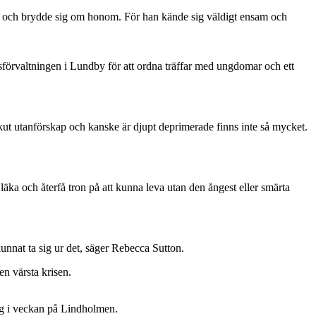
nom och brydde sig om honom. För han kände sig väldigt ensam och
örvaltningen i Lundby för att ordna träffar med ungdomar och ett
kut utanförskap och kanske är djupt deprimerade finns inte så mycket.
äka och återfå tron på att kunna leva utan den ångest eller smärta
unnat ta sig ur det, säger Rebecca Sutton.
en värsta krisen.
dag i veckan på Lindholmen.