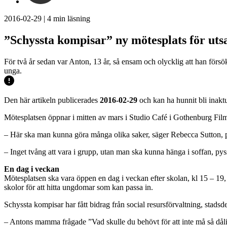
2016-02-29
|
4
min läsning
”Schyssta kompisar” ny mötesplats för uts
För två år sedan var Anton, 13 år, så ensam och olycklig att han försök
unga.
Den här artikeln publicerades
2016-02-29
och kan ha hunnit bli inaktu
Mötesplatsen öppnar i mitten av mars i Studio Café i Gothenburg Fi
– Här ska man kunna göra många olika saker, säger Rebecca Sutton, p
– Inget tvång att vara i grupp, utan man ska kunna hänga i soffan, pyss
En dag i veckan
Mötesplatsen ska vara öppen en dag i veckan efter skolan, kl 15 – 19,
skolor för att hitta ungdomar som kan passa in.
Schyssta kompisar har fått bidrag från social resursförvaltning, sta
– Antons mamma frågade ”Vad skulle du behövt för att inte må så dåligt