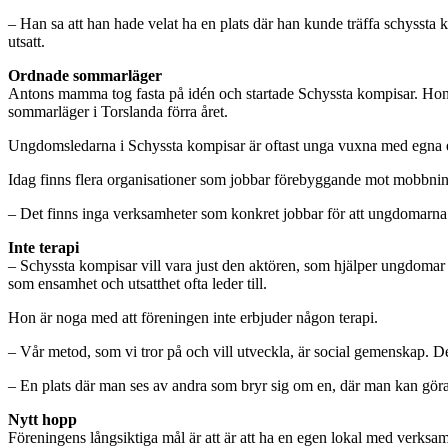
– Han sa att han hade velat ha en plats där han kunde träffa schysst
utsatt.
Ordnade sommarläger
Antons mamma tog fasta på idén och startade Schyssta kompisar. Hon 
sommarläger i Torslanda förra året.
Ungdomsledarna i Schyssta kompisar är oftast unga vuxna med egna er
Idag finns flera organisationer som jobbar förebyggande mot mobbning 
– Det finns inga verksamheter som konkret jobbar för att ungdomarna 
Inte terapi
– Schyssta kompisar vill vara just den aktören, som hjälper ungdomar 
som ensamhet och utsatthet ofta leder till.
Hon är noga med att föreningen inte erbjuder någon terapi.
– Vår metod, som vi tror på och vill utveckla, är social gemenskap. D
– En plats där man ses av andra som bryr sig om en, där man kan göra sa
Nytt hopp
Föreningens långsiktiga mål är att är att ha en egen lokal med verksam