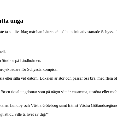
atta unga
te ta sitt liv. Idag mår han bättre och på hans initiativ startade Schyss
ell.
lm Studios på Lindholmen.
rojektledare för Schyssta kompisar.
la eller sitta vid datorn. Lokalen är stor och passar oss bra, med flera 
 för ett tiotal ungdomar som på något sätt är ensamma, utstötta eller 
dsdelarna Lundby och Västra Göteborg samt främst Västra Götlandsregione
 att du ville ta livet av dig?”