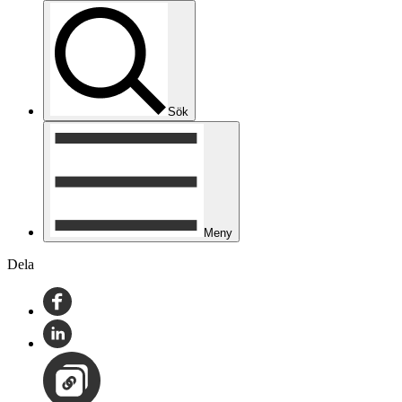
Sök
Meny
Dela