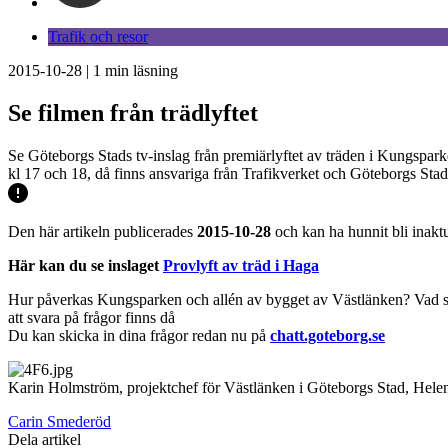
Trafik och resor
2015-10-28
|
1
min läsning
Se filmen från trädlyftet
Se Göteborgs Stads tv-inslag från premiärlyftet av träden i Kungsparke
kl 17 och 18, då finns ansvariga från Trafikverket och Göteborgs Stad 
Den här artikeln publicerades
2015-10-28
och kan ha hunnit bli inaktu
Här kan du se inslaget
Provlyft av träd i Haga
Hur påverkas Kungsparken och allén av bygget av Västlänken? Vad sk
att svara på frågor finns då
Du kan skicka in dina frågor redan nu på
chatt.goteborg.se
Karin Holmström, projektchef för Västlänken i Göteborgs Stad, Helen
Carin Smederöd
Dela artikel