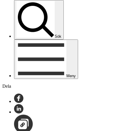
Sök
Meny
Dela