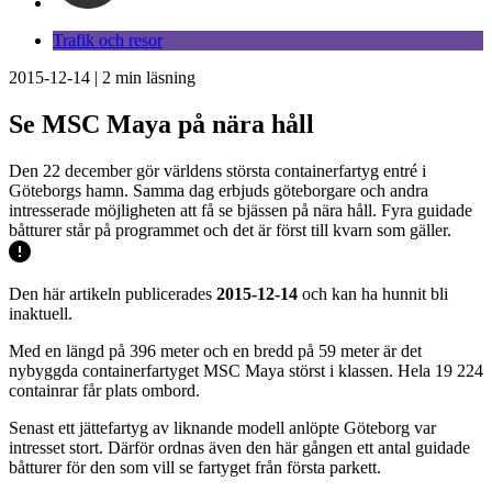
Trafik och resor
2015-12-14
|
2
min läsning
Se MSC Maya på nära håll
Den 22 december gör världens största containerfartyg entré i
Göteborgs hamn. Samma dag erbjuds göteborgare och andra
intresserade möjligheten att få se bjässen på nära håll. Fyra guidade
båtturer står på programmet och det är först till kvarn som gäller.
Den här artikeln publicerades
2015-12-14
och kan ha hunnit bli
inaktuell.
Med en längd på 396 meter och en bredd på 59 meter är det
nybyggda containerfartyget MSC Maya störst i klassen. Hela 19 224
containrar får plats ombord.
Senast ett jättefartyg av liknande modell anlöpte Göteborg var
intresset stort. Därför ordnas även den här gången ett antal guidade
båtturer för den som vill se fartyget från första parkett.