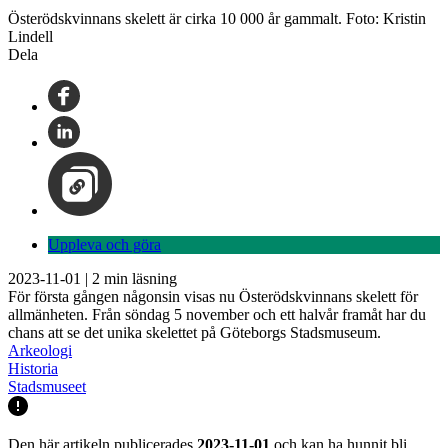
Österödskvinnans skelett är cirka 10 000 år gammalt. Foto: Kristin
Lindell
Dela
Uppleva och göra
2023-11-01
|
2
min läsning
För första gången någonsin visas nu Österödskvinnans skelett för
allmänheten. Från söndag 5 november och ett halvår framåt har du
chans att se det unika skelettet på Göteborgs Stadsmuseum.
Arkeologi
Historia
Stadsmuseet
Den här artikeln publicerades
2023-11-01
och kan ha hunnit bli