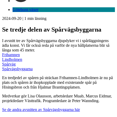
Göteborg växer
2024-09-20
|
1
min läsning
Se tredje delen av Spårvägsbyggarna
I avsnitt tre av Spårvägsbyggarna djupdyker vi i spårläggningens
ädla konst. Vi får också reda på varför de nya hållplatserna blir så
långa som 45 meter.
Frihamnen
Lindholmen
Spårväg
Spårvägsbyggarna
En tredjedel av spåren på sträckan Frihamnen-Lindholmen är nu på
plats och spåren är ihopkopplade med existerande spår på
Hisingsbron och från Hjalmar Brantingsplatsen.
Medverkar gör Lisa Olausson, arbetsledare Muab, Marcus Eidmar,
projektledare Västtrafik. Programledare är Peter Wannding.
Se de andra avsnitten av Spårvägsbyggarna här