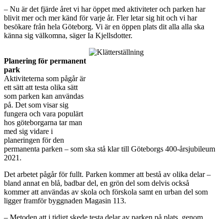
– Nu är det fjärde året vi har öppet med aktiviteter och parken har
blivit mer och mer känd för varje år. Fler letar sig hit och vi har
besökare från hela Göteborg. Vi är en öppen plats dit alla alla ska
känna sig välkomna, säger Ia Kjellsdotter.
Planering för permanent
park
Aktiviteterna som pågår är
ett sätt att testa olika sätt
som parken kan användas
på. Det som visar sig
fungera och vara populärt
hos göteborgarna tar man
med sig vidare i
planeringen för den
permanenta parken – som ska stå klar till Göteborgs 400-årsjubileum
2021.
Det arbetet pågår för fullt. Parken kommer att bestå av olika delar –
bland annat en blå, badbar del, en grön del som delvis också
kommer att användas av skola och förskola samt en urban del som
ligger framför byggnaden Magasin 113.
– Metoden att i tidigt skede testa delar av parken på plats, genom