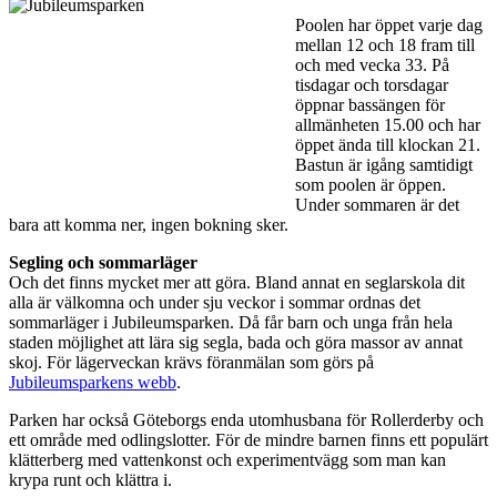
Poolen har öppet varje dag
mellan 12 och 18 fram till
och med vecka 33. På
tisdagar och torsdagar
öppnar bassängen för
allmänheten 15.00 och har
öppet ända till klockan 21.
Bastun är igång samtidigt
som poolen är öppen.
Under sommaren är det
bara att komma ner, ingen bokning sker.
Segling och sommarläger
Och det finns mycket mer att göra. Bland annat en seglarskola dit
alla är välkomna och under sju veckor i sommar ordnas det
sommarläger i Jubileumsparken. Då får barn och unga från hela
staden möjlighet att lära sig segla, bada och göra massor av annat
skoj. För lägerveckan krävs föranmälan som görs på
Jubileumsparkens webb
.
Parken har också Göteborgs enda utomhusbana för Rollerderby och
ett område med odlingslotter. För de mindre barnen finns ett populärt
klätterberg med vattenkonst och experimentvägg som man kan
krypa runt och klättra i.