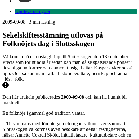
Uppleva och göra
2009-09-08
|
3
min läsning
Sekelskiftesstämning utlovas på
Folknöjets dag i Slottsskogen
Välkomna på en nostalgitripp till Slottsskogen den 13 september.
Precis som för hundra år sedan kan man då se spatserande poliser i
tidsenliga uniformer och damer i tjusiga hattar. Kasper dyker också
upp. Och så kan man träffa, historieberättare, herrskap och annat
"löst" folk.
Den här artikeln publicerades
2009-09-08
och kan ha hunnit bli
inaktuell.
Ett folknöje i gammal god tradition väntar.
– Tillsammans med föreningar och organisationer verksamma i
Slottsskogen välkomnas även besökare att delta i festligheterna,
hälsar Annette Cegrell Sköld, initiativtagare, kulturarbetare och en