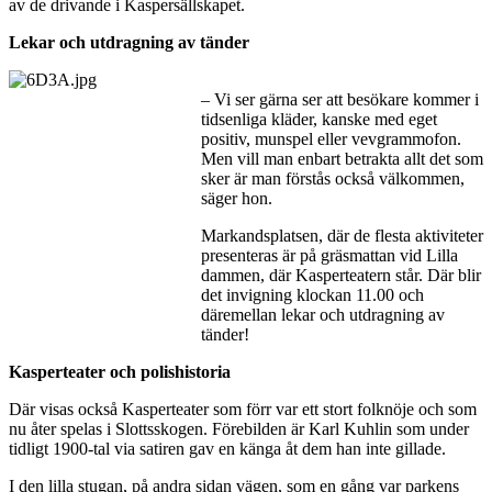
av de drivande i Kaspersällskapet.
Lekar och utdragning av tänder
– Vi ser gärna ser att besökare kommer i
tidsenliga kläder, kanske med eget
positiv, munspel eller vevgrammofon.
Men vill man enbart betrakta allt det som
sker är man förstås också välkommen,
säger hon.
Markandsplatsen, där de flesta aktiviteter
presenteras är på gräsmattan vid Lilla
dammen, där Kasperteatern står. Där blir
det invigning klockan 11.00 och
däremellan lekar och utdragning av
tänder!
Kasperteater och polishistoria
Där visas också Kasperteater som förr var ett stort folknöje och som
nu åter spelas i Slottsskogen. Förebilden är Karl Kuhlin som under
tidligt 1900-tal via satiren gav en känga åt dem han inte gillade.
I den lilla stugan, på andra sidan vägen, som en gång var parkens