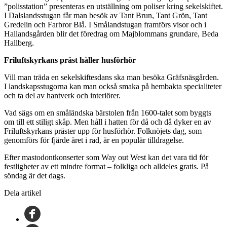
”polisstation” presenteras en utställning om poliser kring sekelskiftet.
I Dalslandsstugan får man besök av Tant Brun, Tant Grön, Tant
Gredelin och Farbror Blå. I Smålandstugan framförs visor och i
Hallandsgården blir det föredrag om Majblommans grundare, Beda
Hallberg.
Friluftskyrkans präst håller husförhör
Vill man träda en sekelskiftesdans ska man besöka Gräfsnäsgården.
I landskapsstugorna kan man också smaka på hembakta specialiteter
och ta del av hantverk och interiörer.
Vad sägs om en småländska bärstolen från 1600-talet som byggts
om till ett stiligt skåp. Men håll i hatten för då och då dyker en av
Friluftskyrkans präster upp för husförhör. Folknöjets dag, som
genomförs för fjärde året i rad, är en populär tilldragelse.
Efter mastodontkonserter som Way out West kan det vara tid för
festligheter av ett mindre format – folkliga och alldeles gratis. På
söndag är det dags.
Dela artikel