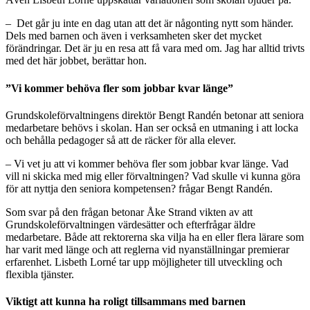
– Det går ju inte en dag utan att det är någonting nytt som händer.
Dels med barnen och även i verksamheten sker det mycket
förändringar. Det är ju en resa att få vara med om. Jag har alltid trivts
med det här jobbet, berättar hon.
”Vi kommer behöva fler som jobbar kvar länge”
Grundskoleförvaltningens direktör Bengt Randén betonar att seniora
medarbetare behövs i skolan. Han ser också en utmaning i att locka
och behålla pedagoger så att de räcker för alla elever.
– Vi vet ju att vi kommer behöva fler som jobbar kvar länge. Vad
vill ni skicka med mig eller förvaltningen? Vad skulle vi kunna göra
för att nyttja den seniora kompetensen? frågar Bengt Randén.
Som svar på den frågan betonar Åke Strand vikten av att
Grundskoleförvaltningen värdesätter och efterfrågar äldre
medarbetare. Både att rektorerna ska vilja ha en eller flera lärare som
har varit med länge och att reglerna vid nyanställningar premierar
erfarenhet. Lisbeth Lorné tar upp möjligheter till utveckling och
flexibla tjänster.
Viktigt att kunna ha roligt tillsammans med barnen