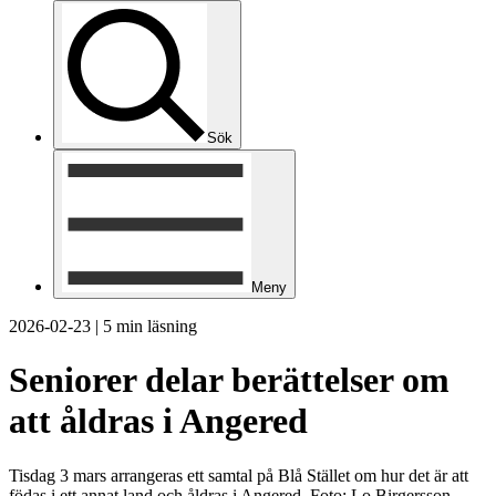
Sök
Meny
2026-02-23
|
5 min läsning
Seniorer delar berättelser om
att åldras i Angered
Tisdag 3 mars arrangeras ett samtal på Blå Stället om hur det är att
födas i ett annat land och åldras i Angered. Foto: Lo Birgersson