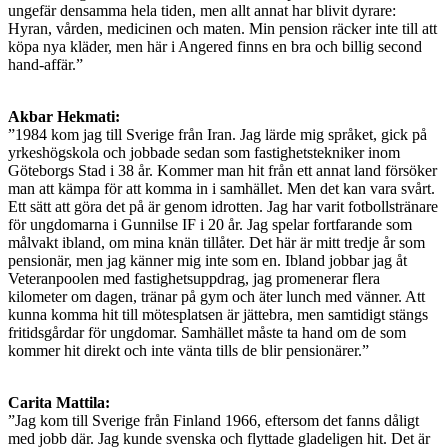
ungefär densamma hela tiden, men allt annat har blivit dyrare:
Hyran, vården, medicinen och maten. Min pension räcker inte till att
köpa nya kläder, men här i Angered finns en bra och billig second
hand-affär.”
Akbar Hekmati:
”1984 kom jag till Sverige från Iran. Jag lärde mig språket, gick på
yrkeshögskola och jobbade sedan som fastighetstekniker inom
Göteborgs Stad i 38 år. Kommer man hit från ett annat land försöker
man att kämpa för att komma in i samhället. Men det kan vara svårt.
Ett sätt att göra det på är genom idrotten. Jag har varit fotbollstränare
för ungdomarna i Gunnilse IF i 20 år. Jag spelar fortfarande som
målvakt ibland, om mina knän tillåter. Det här är mitt tredje år som
pensionär, men jag känner mig inte som en. Ibland jobbar jag åt
Veteranpoolen med fastighetsuppdrag, jag promenerar flera
kilometer om dagen, tränar på gym och äter lunch med vänner. Att
kunna komma hit till mötesplatsen är jättebra, men samtidigt stängs
fritidsgårdar för ungdomar. Samhället måste ta hand om de som
kommer hit direkt och inte vänta tills de blir pensionärer.”
Carita Mattila:
”Jag kom till Sverige från Finland 1966, eftersom det fanns dåligt
med jobb där. Jag kunde svenska och flyttade gladeligen hit. Det är