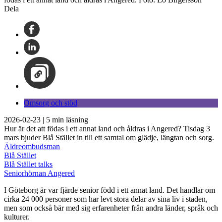
Dela
Omsorg och stöd
2026-02-23
|
5
min läsning
Hur är det att födas i ett annat land och åldras i Angered? Tisdag 3
mars bjuder Blå Stället in till ett samtal om glädje, längtan och sorg.
Äldreombudsman
Blå Stället
Blå Stället talks
Seniorhörnan Angered
I Göteborg är var fjärde senior född i ett annat land. Det handlar om
cirka 24 000 personer som har levt stora delar av sina liv i staden,
men som också bär med sig erfarenheter från andra länder, språk och
kulturer.