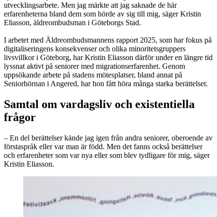
utvecklingsarbete. Men jag märkte att jag saknade de här
erfarenheterna bland dem som hörde av sig till mig, säger Kristin
Eliasson, äldreombudsman i Göteborgs Stad.
I arbetet med Äldreombudsmannens rapport 2025, som har fokus på
digitaliseringens konsekvenser och olika minoritetsgruppers
livsvillkor i Göteborg, har Kristin Eliasson därför under en längre tid
lyssnat aktivt på seniorer med migrationserfarenhet. Genom
uppsökande arbete på stadens mötesplatser, bland annat på
Seniorhörnan i Angered, har hon fått höra många starka berättelser.
Samtal om vardagsliv och existentiella
frågor
– En del berättelser kände jag igen från andra seniorer, oberoende av
förstaspråk eller var man är född. Men det fanns också berättelser
och erfarenheter som var nya eller som blev tydligare för mig, säger
Kristin Eliasson.