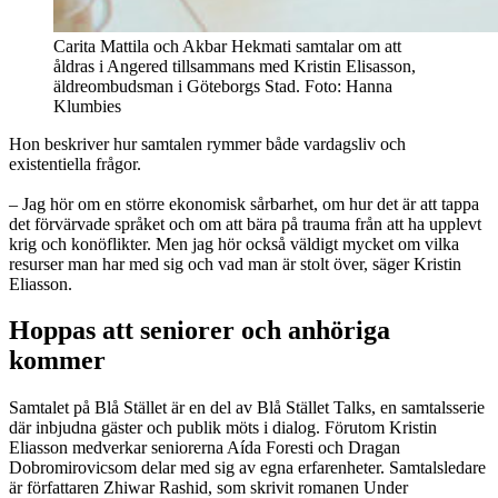
Carita Mattila och Akbar Hekmati samtalar om att
åldras i Angered tillsammans med Kristin Elisasson,
äldreombudsman i Göteborgs Stad. Foto: Hanna
Klumbies
Hon beskriver hur samtalen rymmer både vardagsliv och
existentiella frågor.
– Jag hör om en större ekonomisk sårbarhet, om hur det är att tappa
det förvärvade språket och om att bära på trauma från att ha upplevt
krig och konöflikter. Men jag hör också väldigt mycket om vilka
resurser man har med sig och vad man är stolt över, säger Kristin
Eliasson.
Hoppas att seniorer och anhöriga
kommer
Samtalet på Blå Stället är en del av Blå Stället Talks, en samtalsserie
där inbjudna gäster och publik möts i dialog. Förutom Kristin
Eliasson medverkar seniorerna Aída Foresti och Dragan
Dobromirovicsom delar med sig av egna erfarenheter. Samtalsledare
är författaren Zhiwar Rashid, som skrivit romanen Under