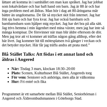
lättare att komma in i samhället om man kan språket. Jag har jobbat
som lokalvårdare och har haft hand om barn. Jag är 88 år och har
inga problem med att åldras. Man hör i dag att 80-åringarna mår
bättre än ungdomarna. De får så mycket skit från internet. Jag har
fött sju barn och har fyra kvar. Jag har också barnbarn och
barnbarnsbarn som hjälper mig mycket. Jag har det bra på alla sätt.
Jag trivs hemma i min lägenhet med mina växter, men jag har inte så
många kompisar. De försvinner när man blir äldre eftersom de dör.
Men jag tror att vi kommer att träffas någon gång allihop, efter det
här livet. Jag kommer hit till mötesplatsen två gånger i veckan och
det betyder mycket. Här får jag träffa andra att prata med.”
Blå Stället Talks: Att födas i ett annat land och
åldras i Angered
När:
Tisdag 3 mars, klockan 18:30–20:00
Plats:
Scenen, Kulturhuset Blå Stället, Angereds torg
För vem:
Seniorer och anhöriga, men alla är välkomna
Hur:
Fri entré och fika
Programmet är ett samarbete mellan Blå Stället, Seniorhörnan i
Angered och Äldreombudsmannen i Göteborgs Stad.