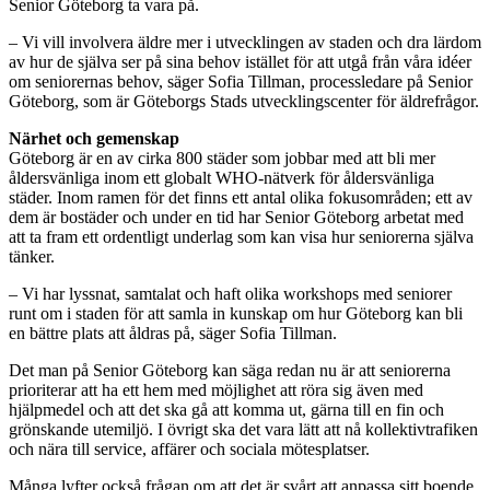
Senior Göteborg ta vara på.
– Vi vill involvera äldre mer i utvecklingen av staden och dra lärdom
av hur de själva ser på sina behov istället för att utgå från våra idéer
om seniorernas behov, säger Sofia Tillman, processledare på Senior
Göteborg, som är Göteborgs Stads utvecklingscenter för äldrefrågor.
Närhet och gemenskap
Göteborg är en av cirka 800 städer som jobbar med att bli mer
åldersvänliga inom ett globalt WHO-nätverk för åldersvänliga
städer. Inom ramen för det finns ett antal olika fokusområden; ett av
dem är bostäder och under en tid har Senior Göteborg arbetat med
att ta fram ett ordentligt underlag som kan visa hur seniorerna själva
tänker.
– Vi har lyssnat, samtalat och haft olika workshops med seniorer
runt om i staden för att samla in kunskap om hur Göteborg kan bli
en bättre plats att åldras på, säger Sofia Tillman.
Det man på Senior Göteborg kan säga redan nu är att seniorerna
prioriterar att ha ett hem med möjlighet att röra sig även med
hjälpmedel och att det ska gå att komma ut, gärna till en fin och
grönskande utemiljö. I övrigt ska det vara lätt att nå kollektivtrafiken
och nära till service, affärer och sociala mötesplatser.
Många lyfter också frågan om att det är svårt att anpassa sitt boende