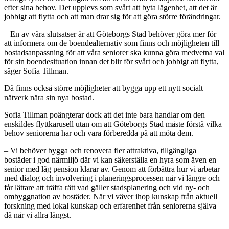
efter sina behov. Det upplevs som svårt att byta lägenhet, att det är
jobbigt att flytta och att man drar sig för att göra större förändringar.
– En av våra slutsatser är att Göteborgs Stad behöver göra mer för
att informera om de boendealternativ som finns och möjligheten till
bostadsanpassning för att våra seniorer ska kunna göra medvetna val
för sin boendesituation innan det blir för svårt och jobbigt att flytta,
säger Sofia Tillman.
Då finns också större möjligheter att bygga upp ett nytt socialt
nätverk nära sin nya bostad.
Sofia Tillman poängterar dock att det inte bara handlar om den
enskildes flyttkarusell utan om att Göteborgs Stad måste förstå vilka
behov seniorerna har och vara förberedda på att möta dem.
– Vi behöver bygga och renovera fler attraktiva, tillgängliga
bostäder i god närmiljö där vi kan säkerställa en hyra som även en
senior med låg pension klarar av. Genom att förbättra hur vi arbetar
med dialog och involvering i planeringsprocessen når vi längre och
får lättare att träffa rätt vad gäller stadsplanering och vid ny- och
ombyggnation av bostäder. När vi väver ihop kunskap från aktuell
forskning med lokal kunskap och erfarenhet från seniorerna själva
då når vi allra längst.