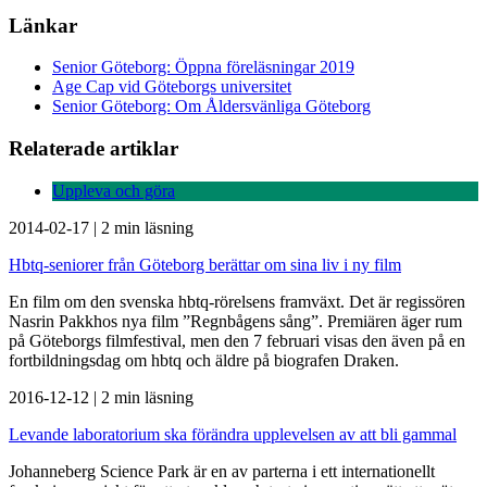
Länkar
Senior Göteborg: Öppna föreläsningar 2019
Age Cap vid Göteborgs universitet
Senior Göteborg: Om Åldersvänliga Göteborg
Relaterade artiklar
Uppleva och göra
2014-02-17
|
2 min läsning
Hbtq-seniorer från Göteborg berättar om sina liv i ny film
En film om den svenska hbtq-rörelsens framväxt. Det är regissören
Nasrin Pakkhos nya film ”Regnbågens sång”. Premiären äger rum
på Göteborgs filmfestival, men den 7 februari visas den även på en
fortbildningsdag om hbtq och äldre på biografen Draken.
2016-12-12
|
2 min läsning
Levande laboratorium ska förändra upplevelsen av att bli gammal
Johanneberg Science Park är en av parterna i ett internationellt