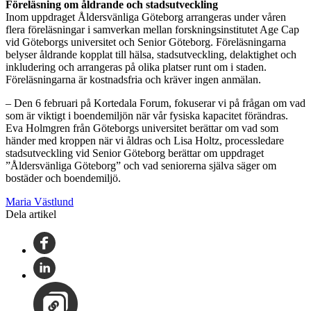
Föreläsning om åldrande och stadsutveckling
Inom uppdraget Åldersvänliga Göteborg arrangeras under våren
flera föreläsningar i samverkan mellan forskningsinstitutet Age Cap
vid Göteborgs universitet och Senior Göteborg. Föreläsningarna
belyser åldrande kopplat till hälsa, stadsutveckling, delaktighet och
inkludering och arrangeras på olika platser runt om i staden.
Föreläsningarna är kostnadsfria och kräver ingen anmälan.
– Den 6 februari på Kortedala Forum, fokuserar vi på frågan om vad
som är viktigt i boendemiljön när vår fysiska kapacitet förändras.
Eva Holmgren från Göteborgs universitet berättar om vad som
händer med kroppen när vi åldras och Lisa Holtz, processledare
stadsutveckling vid Senior Göteborg berättar om uppdraget
”Åldersvänliga Göteborg” och vad seniorerna själva säger om
bostäder och boendemiljö.
Maria Västlund
Dela artikel