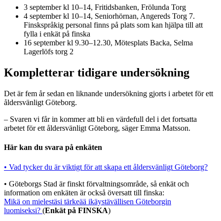
3 september kl 10–14, Fritidsbanken, Frölunda Torg
4 september kl 10–14, Seniorhörnan, Angereds Torg 7.
Finskspråkig personal finns på plats som kan hjälpa till att
fylla i enkät på finska
16 september kl 9.30–12.30, Mötesplats Backa, Selma
Lagerlöfs torg 2
Kompletterar tidigare undersökning
Det är fem år sedan en liknande undersökning gjorts i arbetet för ett
åldersvänligt Göteborg.
– Svaren vi får in kommer att bli en värdefull del i det fortsatta
arbetet för ett åldersvänligt Göteborg, säger Emma Matsson.
Här kan du svara på enkäten
• Vad tycker du är viktigt för att skapa ett åldersvänligt Göteborg?
• Göteborgs Stad är finskt förvaltningsområde, så enkät och
information om enkäten är också översatt till finska:
Mikä on mielestäsi tärkeää ikäystävällisen Göteborgin
luomiseksi?
(
Enkät på FINSKA
)