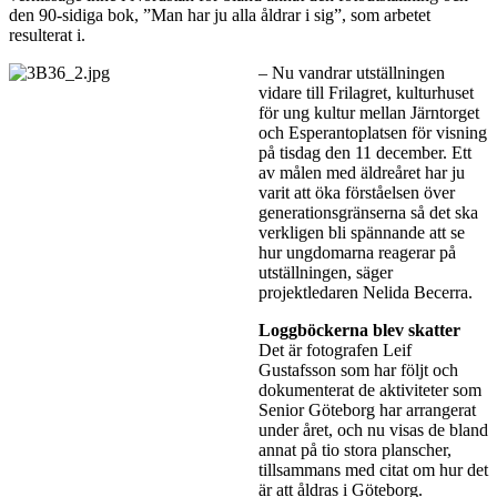
den 90-sidiga bok, ”Man har ju alla åldrar i sig”, som arbetet
resulterat i.
– Nu vandrar utställningen
vidare till Frilagret, kulturhuset
för ung kultur mellan Järntorget
och Esperantoplatsen för visning
på tisdag den 11 december. Ett
av målen med äldreåret har ju
varit att öka förståelsen över
generationsgränserna så det ska
verkligen bli spännande att se
hur ungdomarna reagerar på
utställningen, säger
projektledaren Nelida Becerra.
Loggböckerna blev skatter
Det är fotografen Leif
Gustafsson som har följt och
dokumenterat de aktiviteter som
Senior Göteborg har arrangerat
under året, och nu visas de bland
annat på tio stora planscher,
tillsammans med citat om hur det
är att åldras i Göteborg.