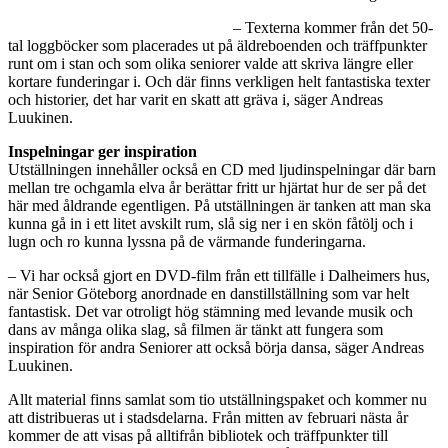
– Texterna kommer från det 50-
tal loggböcker som placerades ut på äldreboenden och träffpunkter
runt om i stan och som olika seniorer valde att skriva längre eller
kortare funderingar i. Och där finns verkligen helt fantastiska texter
och historier, det har varit en skatt att gräva i, säger Andreas
Luukinen.
Inspelningar ger inspiration
Utställningen innehåller också en CD med ljudinspelningar där barn
mellan tre ochgamla elva år berättar fritt ur hjärtat hur de ser på det
här med åldrande egentligen. På utställningen är tanken att man ska
kunna gå in i ett litet avskilt rum, slå sig ner i en skön fåtölj och i
lugn och ro kunna lyssna på de värmande funderingarna.
– Vi har också gjort en DVD-film från ett tillfälle i Dalheimers hus,
när Senior Göteborg anordnade en danstillställning som var helt
fantastisk. Det var otroligt hög stämning med levande musik och
dans av många olika slag, så filmen är tänkt att fungera som
inspiration för andra Seniorer att också börja dansa, säger Andreas
Luukinen.
Allt material finns samlat som tio utställningspaket och kommer nu
att distribueras ut i stadsdelarna. Från mitten av februari nästa år
kommer de att visas på alltifrån bibliotek och träffpunkter till