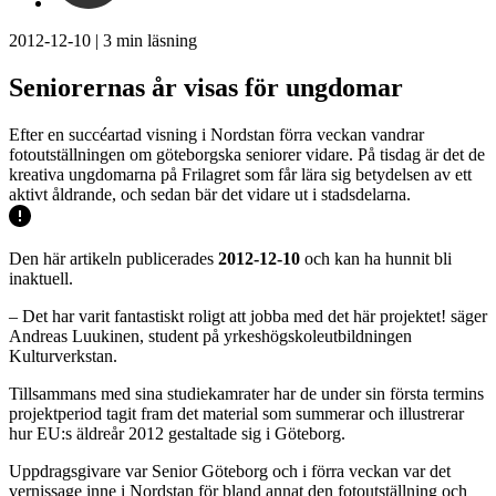
2012-12-10
|
3
min läsning
Seniorernas år visas för ungdomar
Efter en succéartad visning i Nordstan förra veckan vandrar
fotoutställningen om göteborgska seniorer vidare. På tisdag är det de
kreativa ungdomarna på Frilagret som får lära sig betydelsen av ett
aktivt åldrande, och sedan bär det vidare ut i stadsdelarna.
Den här artikeln publicerades
2012-12-10
och kan ha hunnit bli
inaktuell.
– Det har varit fantastiskt roligt att jobba med det här projektet! säger
Andreas Luukinen, student på yrkeshögskoleutbildningen
Kulturverkstan.
Tillsammans med sina studiekamrater har de under sin första termins
projektperiod tagit fram det material som summerar och illustrerar
hur EU:s äldreår 2012 gestaltade sig i Göteborg.
Uppdragsgivare var Senior Göteborg och i förra veckan var det
vernissage inne i Nordstan för bland annat den fotoutställning och