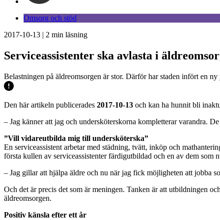
Omsorg och stöd
2017-10-13
|
2
min läsning
Serviceassistenter ska avlasta i äldreomso
Belastningen på äldreomsorgen är stor. Därför har staden infört en ny
Den här artikeln publicerades
2017-10-13
och kan ha hunnit bli inaktu
– Jag känner att jag och undersköterskorna kompletterar varandra. De är 
”Vill vidareutbilda mig till undersköterska”
En serviceassistent arbetar med städning, tvätt, inköp och mathanterin
första kullen av serviceassistenter färdigutbildad och en av dem som
– Jag gillar att hjälpa äldre och nu när jag fick möjligheten att jobba s
Och det är precis det som är meningen. Tanken är att utbildningen och 
äldreomsorgen.
Positiv känsla efter ett år