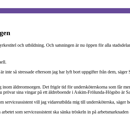
rgen
 yrkestitel och utbildning. Och satsningen är nu öppen för alla stadsdel
ell.
inte så stressade eftersom jag har lyft bort uppgifter från dem, säger Sa
g inom äldreomsorgen. Det frigör tid för undersköterskorna som får mer ti
 nu prövar sina vingar på ett äldreboende i Askim-Frölunda-Högsbo är Sa
om serviceassistent vill jag vidareutbilda mig till undersköterska, säger h
arbetet som serviceassistent ska sänka tröskeln in på arbetsmarknaden o