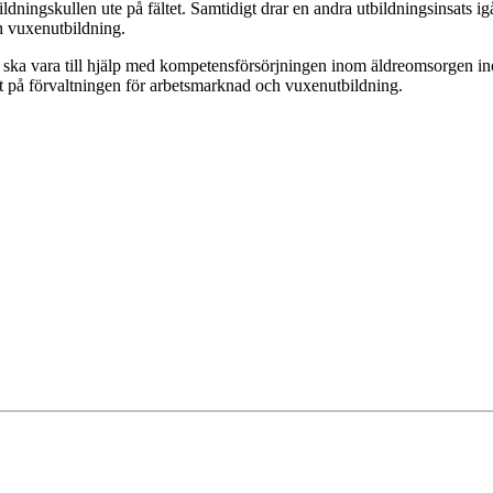
ildningskullen ute på fältet. Samtidigt drar en andra utbildningsinsats
h vuxenutbildning.
a ska vara till hjälp med kompetensförsörjningen inom äldreomsorgen inom
et på förvaltningen för arbetsmarknad och vuxenutbildning.