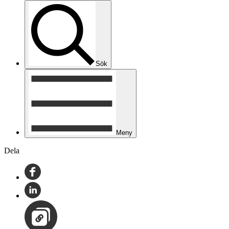
Sök
Meny
Dela