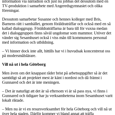
information via närradion och just nu jobbas det dessutom med en
TV-produktion i samarbete med Angeredsgymnasiet och olika
föreningar.
Dessutom samarbetar Susanne och hennes kolleger med Bris,
Barnens rätt i samhället, genom föräldraträffar och också med en så
kallad dialoggrupp. Föräldraträffarna är bara till för vuxna medan
det i dialoggruppen finns såväl ungdomar som mammor. Utöver det
vänder sig Sesamhuset också i viss mån till kommunens personal
med information och utbildning.
– Vi hinner dock inte allt, hittills har vi i huvudsak koncentrerat oss
på modersmålslärare.
Vill nå ut i hela Göteborg
Men även om det knappast råder brist på arbetsuppgifter så är det
samtidigt så att projektet mest är känt i nordost och då främst i
Gunnared och det är inte meningen.
– Det är naturligt att det är så eftersom vi är så pass nya, vi finns i
Gunnared och tidigare har ju verksamheterna inom Sesamhuset varit
lokalt riktade.
– Men nu är vi en resursverksamhet för hela Göteborg och vill nå ut
över hela staden. Därför kommer vi bland annat att träffa