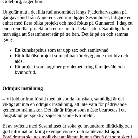
Göteborg, säger hon.
Ungefär mitt i det lilla radhusområdet längs Fjäderharvsgatan på
gångavstånd från Angereds centrum ligger Sesamhuset, tidigare en
enhet med flera olika projekt och med fokus på Gunnared. I dag ett
enda renodlat projekt och en resurs för hela staden. Samtidigt kan
man säga att Sesamhuset står på tre ben. Det är på en och samma
gång:
Ett kunskapshus som tar upp sex och samlevnad.
Ett folkhälsoprojekt som jobbar förebyggande mot hiv och
aids.
Ett projekt som angriper problemet kring familjevåld och
kvinnofrid.
Ödmjuk inställning
– Vi jobbar framförallt med att sprida kunskap, samtidigt är det
viktigt att inta en ödmjuk inställning, att inte vara för pådrivande
gentemot människor. Det här är frågor som måste bearbetas i ett
långsiktigt perspektiv, säger Susanne Kronfeldt.
Et av syftena med Sesamhuset är söka ge invandrare tillräcklig och
god information kring exempelvis sex och samlevnadsfrågor.
Föräldrarna ska ges möjlighet att lättare kunna förstå det som sker i