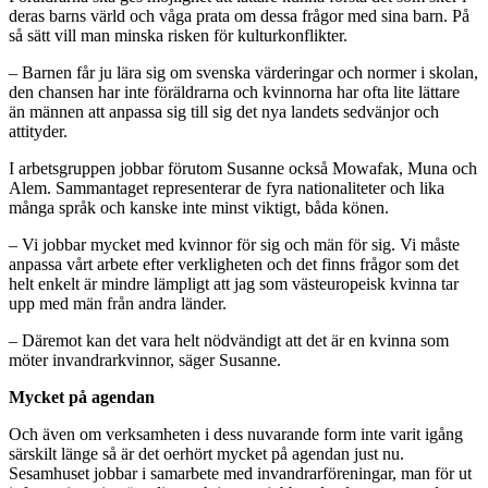
deras barns värld och våga prata om dessa frågor med sina barn. På
så sätt vill man minska risken för kulturkonflikter.
– Barnen får ju lära sig om svenska värderingar och normer i skolan,
den chansen har inte föräldrarna och kvinnorna har ofta lite lättare
än männen att anpassa sig till sig det nya landets sedvänjor och
attityder.
I arbetsgruppen jobbar förutom Susanne också Mowafak, Muna och
Alem. Sammantaget representerar de fyra nationaliteter och lika
många språk och kanske inte minst viktigt, båda könen.
– Vi jobbar mycket med kvinnor för sig och män för sig. Vi måste
anpassa vårt arbete efter verkligheten och det finns frågor som det
helt enkelt är mindre lämpligt att jag som västeuropeisk kvinna tar
upp med män från andra länder.
– Däremot kan det vara helt nödvändigt att det är en kvinna som
möter invandrarkvinnor, säger Susanne.
Mycket på agendan
Och även om verksamheten i dess nuvarande form inte varit igång
särskilt länge så är det oerhört mycket på agendan just nu.
Sesamhuset jobbar i samarbete med invandrarföreningar, man för ut