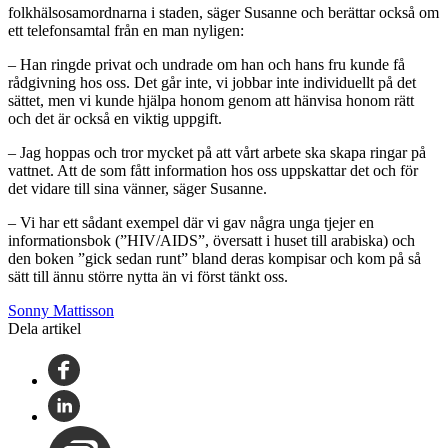
folkhälsosamordnarna i staden, säger Susanne och berättar också om
ett telefonsamtal från en man nyligen:
– Han ringde privat och undrade om han och hans fru kunde få
rådgivning hos oss. Det går inte, vi jobbar inte individuellt på det
sättet, men vi kunde hjälpa honom genom att hänvisa honom rätt
och det är också en viktig uppgift.
– Jag hoppas och tror mycket på att vårt arbete ska skapa ringar på
vattnet. Att de som fått information hos oss uppskattar det och för
det vidare till sina vänner, säger Susanne.
– Vi har ett sådant exempel där vi gav några unga tjejer en
informationsbok (”HIV/AIDS”, översatt i huset till arabiska) och
den boken ”gick sedan runt” bland deras kompisar och kom på så
sätt till ännu större nytta än vi först tänkt oss.
Sonny Mattisson
Dela artikel