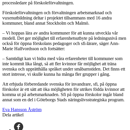
processledare på förskoleförvaltningen.
Förskoleförvaltningen och förvaltningen arbetsmarknad och
vuxenutbildning deltar i projektet tillsammans med 16 andra
kommuner, bland annat Stockholm och Malmö.
– Vi hoppas lära av andra kommuner för att kunna utveckla vår
modell. Det ger möjlighet till erfarenhetsutbyte på ledningsnivå men
också för öppna förskolans pedagoger och sfi-lärare, säger Ann-
Marie Halfvordsson och fortsätter:
– Samtidigt kan vi bidra med våra erfarenheter till kommuner som
inte kommit lika långt, så att fler kvinnor får möjlighet att träna
svenska och upprätthålla språket under småbarnstiden. Det finns ett
stort intresse, vi skulle kunna ha många fler grupper i gång.
Att erbjuda förberedande svenska för invandrare, sfi, på öppna
förskolor är ett sätt att öka möjligheten för utrikes födda kvinnor att
komma ut på arbetsmarknaden. Sfi på öppna förskolor ingår bland
annat som en del i Göteborgs Stads näringslivsstrategiska program.
Eva Hansson Åström
Dela artikel