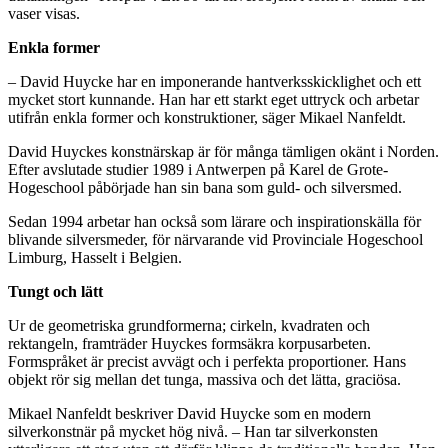
vaser visas.
Enkla former
– David Huycke har en imponerande hantverksskicklighet och ett
mycket stort kunnande. Han har ett starkt eget uttryck och arbetar
utifrån enkla former och konstruktioner, säger Mikael Nanfeldt.
David Huyckes konstnärskap är för många tämligen okänt i Norden.
Efter avslutade studier 1989 i Antwerpen på Karel de Grote-
Hogeschool påbörjade han sin bana som guld- och silversmed.
Sedan 1994 arbetar han också som lärare och inspirationskälla för
blivande silversmeder, för närvarande vid Provinciale Hogeschool
Limburg, Hasselt i Belgien.
Tungt och lätt
Ur de geometriska grundformerna; cirkeln, kvadraten och
rektangeln, framträder Huyckes formsäkra korpusarbeten.
Formspråket är precist avvägt och i perfekta proportioner. Hans
objekt rör sig mellan det tunga, massiva och det lätta, graciösa.
Mikael Nanfeldt beskriver David Huycke som en modern
silverkonstnär på mycket hög nivå. – Han tar silverkonsten