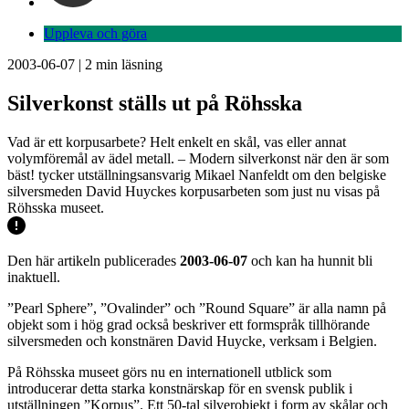
Uppleva och göra
2003-06-07
|
2
min läsning
Silverkonst ställs ut på Röhsska
Vad är ett korpusarbete? Helt enkelt en skål, vas eller annat
volymföremål av ädel metall. – Modern silverkonst när den är som
bäst! tycker utställningsansvarig Mikael Nanfeldt om den belgiske
silversmeden David Huyckes korpusarbeten som just nu visas på
Röhsska museet.
Den här artikeln publicerades
2003-06-07
och kan ha hunnit bli
inaktuell.
”Pearl Sphere”, ”Ovalinder” och ”Round Square” är alla namn på
objekt som i hög grad också beskriver ett formspråk tillhörande
silversmeden och konstnären David Huycke, verksam i Belgien.
På Röhsska museet görs nu en internationell utblick som
introducerar detta starka konstnärskap för en svensk publik i
utställningen ”Korpus”. Ett 50-tal silverobjekt i form av skålar och