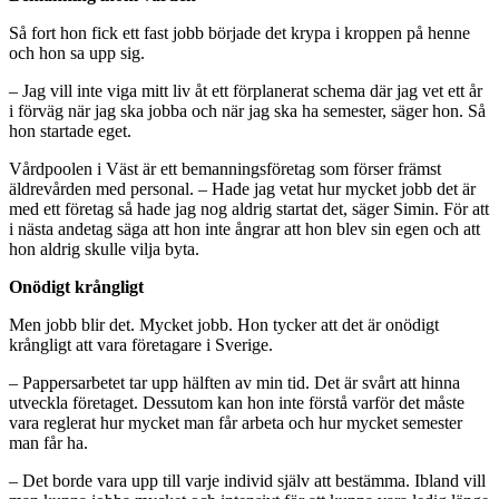
Så fort hon fick ett fast jobb började det krypa i kroppen på henne
och hon sa upp sig.
– Jag vill inte viga mitt liv åt ett förplanerat schema där jag vet ett år
i förväg när jag ska jobba och när jag ska ha semester, säger hon. Så
hon startade eget.
Vårdpoolen i Väst är ett bemanningsföretag som förser främst
äldrevården med personal. – Hade jag vetat hur mycket jobb det är
med ett företag så hade jag nog aldrig startat det, säger Simin. För att
i nästa andetag säga att hon inte ångrar att hon blev sin egen och att
hon aldrig skulle vilja byta.
Onödigt krångligt
Men jobb blir det. Mycket jobb. Hon tycker att det är onödigt
krångligt att vara företagare i Sverige.
– Pappersarbetet tar upp hälften av min tid. Det är svårt att hinna
utveckla företaget. Dessutom kan hon inte förstå varför det måste
vara reglerat hur mycket man får arbeta och hur mycket semester
man får ha.
– Det borde vara upp till varje individ själv att bestämma. Ibland vill