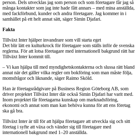
person. Dels utvecklas jag som person och som företagare får jag så
många kontakter som jag inte hade fått annars – med mina anställda,
med fackförbund, kunder och andra företagare. Jag kommer in i
samhället på ett helt annat sätt, säger Simin Djafari.
Fakta
Tillväxt Inter hjälper invandrare som vill starta eget
Det blir lätt en kulturkrock för företagare som ställs inför de svenska
reglerna. För att lotsa företagare med internationell bakgrund rätt har
Tillväxt Inter kommit till.
– Vi kan hjälpa till med myndighetskontakterna och slussa rätt bland
annat när det gäller vilka regler om bokföring som man måste följa,
momsfrågor och liknande, säger Raimo Sköld.
Han är företagsrådgivare på Business Region Göteborg AB, som
driver projektet Tillväxt Inter där också Simin Djafari har varit med.
Inom projektet får företagarna kunskap om marknadsföring,
ekonomi och annat som man kan behöva kunna för att ens företag
ska gå bra.
Tillväxt Inter är till för att hjälpa företagare att utveckla sig och sitt
företag i syfte att växa och vänder sig till företagare med
internationell bakgrund med 1–20 anställda.