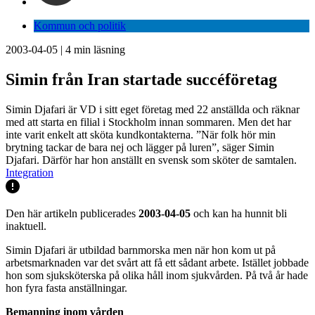
Kommun och politik
2003-04-05
|
4
min läsning
Simin från Iran startade succéföretag
Simin Djafari är VD i sitt eget företag med 22 anställda och räknar
med att starta en filial i Stockholm innan sommaren. Men det har
inte varit enkelt att sköta kundkontakterna. ”När folk hör min
brytning tackar de bara nej och lägger på luren”, säger Simin
Djafari. Därför har hon anställt en svensk som sköter de samtalen.
Integration
Den här artikeln publicerades
2003-04-05
och kan ha hunnit bli
inaktuell.
Simin Djafari är utbildad barnmorska men när hon kom ut på
arbetsmarknaden var det svårt att få ett sådant arbete. Istället jobbade
hon som sjuksköterska på olika håll inom sjukvården. På två år hade
hon fyra fasta anställningar.
Bemanning inom vården