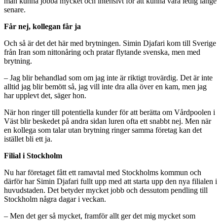
man kunna jobba mycket och intensivt för att kunna vara ledig länge
senare.
Får nej, kollegan får ja
Och så är det det här med brytningen. Simin Djafari kom till Sverige
från Iran som nittonåring och pratar flytande svenska, men med
brytning.
– Jag blir behandlad som om jag inte är riktigt trovärdig. Det är inte
alltid jag blir bemött så, jag vill inte dra alla över en kam, men jag
har upplevt det, säger hon.
När hon ringer till potentiella kunder för att berätta om Vårdpoolen i
Väst blir beskedet på andra sidan luren ofta ett snabbt nej. Men när
en kollega som talar utan brytning ringer samma företag kan det
istället bli ett ja.
Filial i Stockholm
Nu har företaget fått ett ramavtal med Stockholms kommun och
därför har Simin Djafari fullt upp med att starta upp den nya filialen i
huvudstaden. Det betyder mycket jobb och dessutom pendling till
Stockholm några dagar i veckan.
– Men det ger så mycket, framför allt ger det mig mycket som