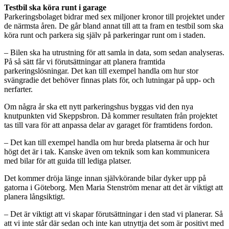
Testbil ska köra runt i garage
Parkeringsbolaget bidrar med sex miljoner kronor till projektet under
de närmsta åren. De går bland annat till att ta fram en testbil som ska
köra runt och parkera sig själv på parkeringar runt om i staden.
– Bilen ska ha utrustning för att samla in data, som sedan analyseras.
På så sätt får vi förutsättningar att planera framtida
parkeringslösningar. Det kan till exempel handla om hur stor
svängradie det behöver finnas plats för, och lutningar på upp- och
nerfarter.
Om några år ska ett nytt parkeringshus byggas vid den nya
knutpunkten vid Skeppsbron. Då kommer resultaten från projektet
tas till vara för att anpassa delar av garaget för framtidens fordon.
– Det kan till exempel handla om hur breda platserna är och hur
högt det är i tak. Kanske även om teknik som kan kommunicera
med bilar för att guida till lediga platser.
Det kommer dröja länge innan självkörande bilar dyker upp på
gatorna i Göteborg. Men Maria Stenström menar att det är viktigt att
planera långsiktigt.
– Det är viktigt att vi skapar förutsättningar i den stad vi planerar. Så
att vi inte står där sedan och inte kan utnyttja det som är positivt med