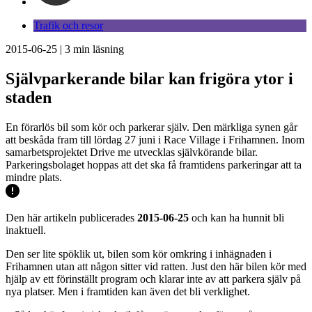
Trafik och resor
2015-06-25
|
3
min läsning
Självparkerande bilar kan frigöra ytor i
staden
En förarlös bil som kör och parkerar själv. Den märkliga synen går
att beskåda fram till lördag 27 juni i Race Village i Frihamnen. Inom
samarbetsprojektet Drive me utvecklas självkörande bilar.
Parkeringsbolaget hoppas att det ska få framtidens parkeringar att ta
mindre plats.
Den här artikeln publicerades
2015-06-25
och kan ha hunnit bli
inaktuell.
Den ser lite spöklik ut, bilen som kör omkring i inhägnaden i
Frihamnen utan att någon sitter vid ratten. Just den här bilen kör med
hjälp av ett förinställt program och klarar inte av att parkera själv på
nya platser. Men i framtiden kan även det bli verklighet.