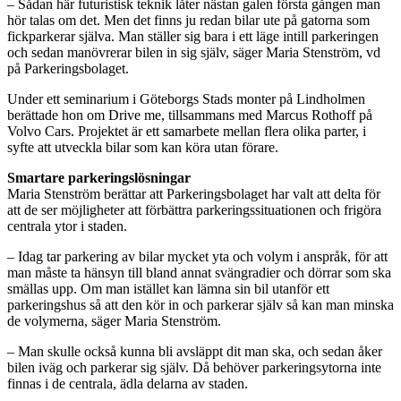
– Sådan här futuristisk teknik låter nästan galen första gången man
hör talas om det. Men det finns ju redan bilar ute på gatorna som
fickparkerar själva. Man ställer sig bara i ett läge intill parkeringen
och sedan manövrerar bilen in sig själv, säger Maria Stenström, vd
på Parkeringsbolaget.
Under ett seminarium i Göteborgs Stads monter på Lindholmen
berättade hon om Drive me, tillsammans med Marcus Rothoff på
Volvo Cars. Projektet är ett samarbete mellan flera olika parter, i
syfte att utveckla bilar som kan köra utan förare.
Smartare parkeringslösningar
Maria Stenström berättar att Parkeringsbolaget har valt att delta för
att de ser möjligheter att förbättra parkeringssituationen och frigöra
centrala ytor i staden.
– Idag tar parkering av bilar mycket yta och volym i anspråk, för att
man måste ta hänsyn till bland annat svängradier och dörrar som ska
smällas upp. Om man istället kan lämna sin bil utanför ett
parkeringshus så att den kör in och parkerar själv så kan man minska
de volymerna, säger Maria Stenström.
– Man skulle också kunna bli avsläppt dit man ska, och sedan åker
bilen iväg och parkerar sig själv. Då behöver parkeringsytorna inte
finnas i de centrala, ädla delarna av staden.