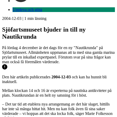
Uppleva och göra
2004-12-03
|
1
min läsning
Sjöfartsmuseet bjuder in till ny
Nautikrunda
På lördag 4 december är det dags för en ny "Nautikrunda" på
Sjöfartsmuseet. Allmänheten uppmanas att ta med sina gamla marina
prylar till en inkallad expertpanel. Förutom svar på sina frågor kan
man också få föremålen värderade.
Den här artikeln publicerades
2004-12-03
och kan ha hunnit bli
inaktuell.
Mellan klockan 14 och 16 är experterna på nautiska antikviteter på
plats. Nautikrundan är en helt ny satsning för i höst.
– Det tar tid att etablera nya arrangemang av det här slaget, hittills
har inte så många hittat hit. Men nu kan folk även få sina saker
värderade – vi hoppas att det ska locka folk, säger Marie Folkesson